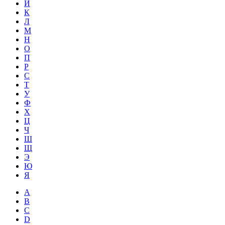
Й
К
Л
М
Н
О
П
Р
С
Т
У
Ф
Х
Ц
Ч
Ш
Щ
Э
Ю
Я
A
B
C
D