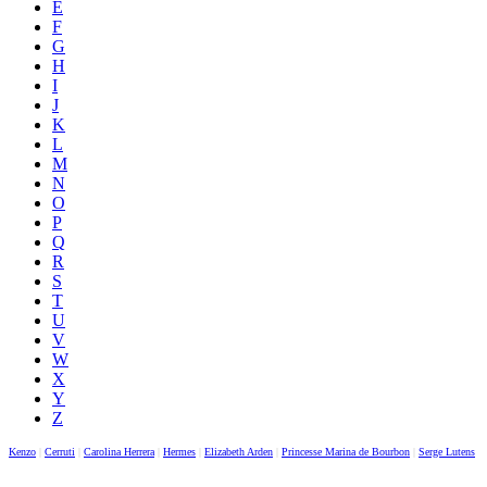
E
F
G
H
I
J
K
L
M
N
O
P
Q
R
S
T
U
V
W
X
Y
Z
Kenzo
|
Cerruti
|
Carolina Herrera
|
Hermes
|
Elizabeth Arden
|
Princesse Marina de Bourbon
|
Serge Lutens
|