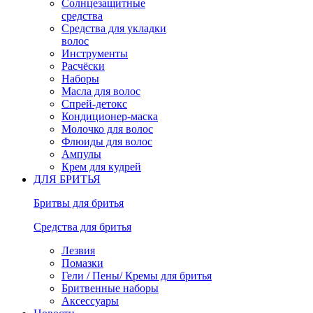
Солнцезащитные
средства
Средства для укладки
волос
Инструменты
Расчёски
Наборы
Масла для волос
Спрей-детокс
Кондиционер-маска
Молочко для волос
Флюиды для волос
Ампулы
Крем для кудрей
ДЛЯ БРИТЬЯ
Бритвы для бритья
Средства для бритья
Лезвия
Помазки
Гели / Пены/ Кремы для бритья
Бритвенные наборы
Аксессуары