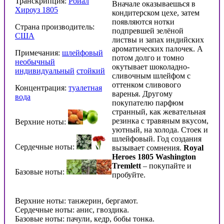
Транскрипция:
Ройал
Вначале оказываешься в
Хироуз 1805
кондитерском цехе, затем
появляются нотки
Страна производитель:
подпревшей зелёной
США
листвы и запах индийских
ароматических палочек. А
Примечания:
шлейфовый
потом долго и томно
необычный
окутывает шоколадно-
индивидуальный
стойкий
сливочным шлейфом с
оттенком сливового
Концентрация:
туалетная
варенья. Другому
вода
покупателю парфюм
странный, как жевательная
резинка с травяным вкусом,
Верхние ноты:
уютный, на холода. Стоек и
шлейфовый. Год создания
Сердечные ноты:
вызывает сомнения.
Royal
Heroes 1805
Washington
Tremlett
– покупайте и
Базовые ноты:
пробуйте.
Верхние ноты: танжерин, бергамот.
Сердечные ноты: анис, гвоздика.
Базовые ноты: пачули, кедр, бобы тонка.