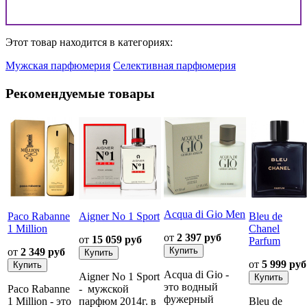
Этот товар находится в категориях:
Мужская парфюмерия
Селективная парфюмерия
Рекомендуемые товары
Acqua di Gio Men
Paco Rabanne
Aigner No 1 Sport
Bleu de
1 Million
Chanel
от
2 397 руб
от
15 059 руб
Parfum
от
2 349 руб
от
5 999 руб
Acqua di Gio -
Aigner No 1 Sport
это водный
Paco Rabanne
- мужской
фужерный
1 Million - это
парфюм 2014г. в
Bleu de