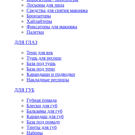
Лосьоны для лица
Средства для снятия макияжа
Бронзаторы
Хайлайтеры
Фиксаторы для макияжа
Палетки
ДЛЯ ГЛАЗ
Тени для век
Тушь для ресниц
База под тушь
База под тени
Карандаши и подводки
Накладные ресницы
ДЛЯ ГУБ
Губная помада
Блески для губ
Бальзамы для губ
Карандаш для губ
База под помаду
Тинты для губ
Наборы