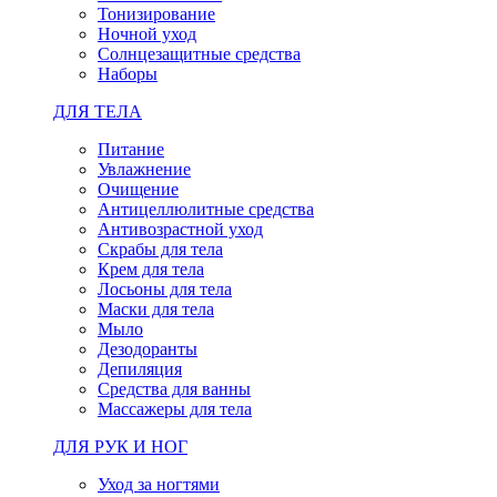
Тонизирование
Ночной уход
Солнцезащитные средства
Наборы
ДЛЯ ТЕЛА
Питание
Увлажнение
Очищение
Антицеллюлитные средства
Антивозрастной уход
Скрабы для тела
Крем для тела
Лосьоны для тела
Маски для тела
Мыло
Дезодоранты
Депиляция
Средства для ванны
Массажеры для тела
ДЛЯ РУК И НОГ
Уход за ногтями