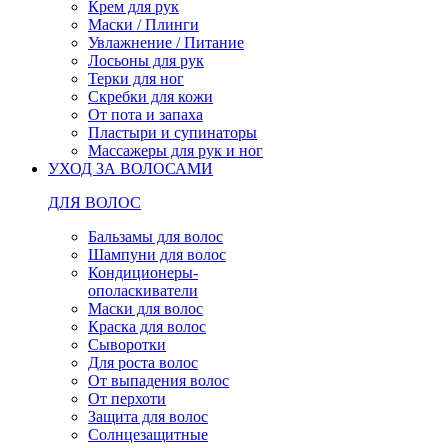
Крем для рук
Маски / Плинги
Увлажнение / Питание
Лосьоны для рук
Терки для ног
Скребки для кожи
От пота и запаха
Пластыри и супинаторы
Массажеры для рук и ног
УХОД ЗА ВОЛОСАМИ
ДЛЯ ВОЛОС
Бальзамы для волос
Шампуни для волос
Кондиционеры-
ополаскиватели
Маски для волос
Краска для волос
Сыворотки
Для роста волос
От выпадения волос
От перхоти
Защита для волос
Солнцезащитные