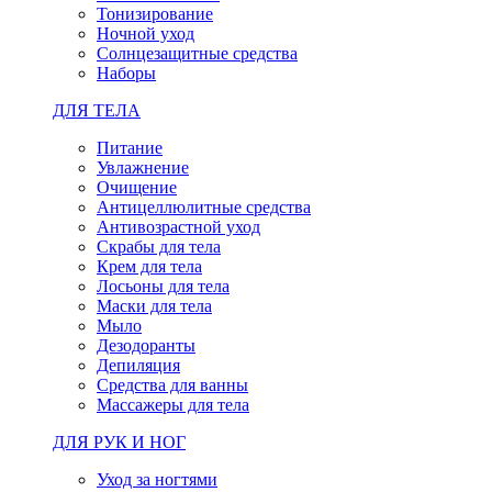
Тонизирование
Ночной уход
Солнцезащитные средства
Наборы
ДЛЯ ТЕЛА
Питание
Увлажнение
Очищение
Антицеллюлитные средства
Антивозрастной уход
Скрабы для тела
Крем для тела
Лосьоны для тела
Маски для тела
Мыло
Дезодоранты
Депиляция
Средства для ванны
Массажеры для тела
ДЛЯ РУК И НОГ
Уход за ногтями