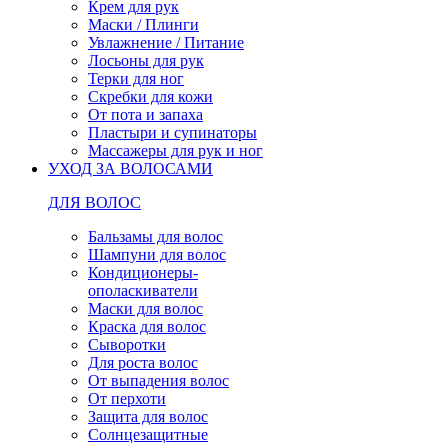
Крем для рук
Маски / Плинги
Увлажнение / Питание
Лосьоны для рук
Терки для ног
Скребки для кожи
От пота и запаха
Пластыри и супинаторы
Массажеры для рук и ног
УХОД ЗА ВОЛОСАМИ
ДЛЯ ВОЛОС
Бальзамы для волос
Шампуни для волос
Кондиционеры-
ополаскиватели
Маски для волос
Краска для волос
Сыворотки
Для роста волос
От выпадения волос
От перхоти
Защита для волос
Солнцезащитные