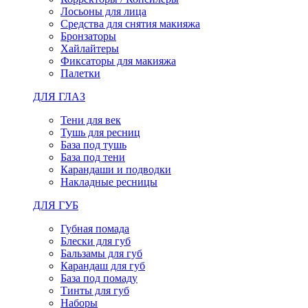
Лосьоны для лица
Средства для снятия макияжа
Бронзаторы
Хайлайтеры
Фиксаторы для макияжа
Палетки
ДЛЯ ГЛАЗ
Тени для век
Тушь для ресниц
База под тушь
База под тени
Карандаши и подводки
Накладные ресницы
ДЛЯ ГУБ
Губная помада
Блески для губ
Бальзамы для губ
Карандаш для губ
База под помаду
Тинты для губ
Наборы