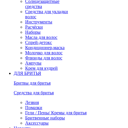
Солнцезащитные
средства
Средства для укладки
волос
Инструменты
Расчёски
Наборы
Масла для волос
Спрей-детокс
Кондиционер-маска
Молочко для волос
Флюиды для волос
Ампулы
Крем для кудрей
ДЛЯ БРИТЬЯ
Бритвы для бритья
Средства для бритья
Лезвия
Помазки
Гели / Пены/ Кремы для бритья
Бритвенные наборы
Аксессуары