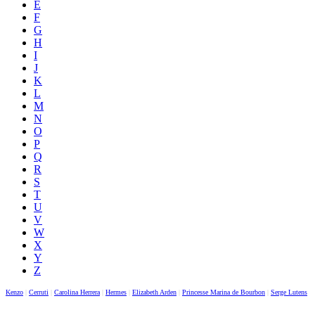
E
F
G
H
I
J
K
L
M
N
O
P
Q
R
S
T
U
V
W
X
Y
Z
Kenzo
|
Cerruti
|
Carolina Herrera
|
Hermes
|
Elizabeth Arden
|
Princesse Marina de Bourbon
|
Serge Lutens
|