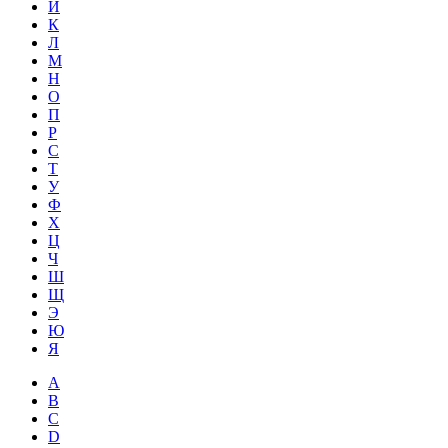
Й
К
Л
М
Н
О
П
Р
С
Т
У
Ф
Х
Ц
Ч
Ш
Щ
Э
Ю
Я
A
B
C
D