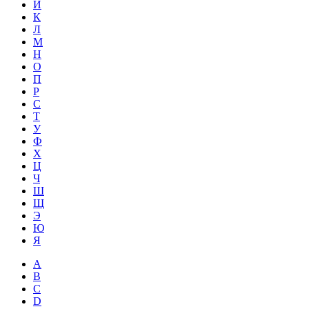
Й
К
Л
М
Н
О
П
Р
С
Т
У
Ф
Х
Ц
Ч
Ш
Щ
Э
Ю
Я
A
B
C
D