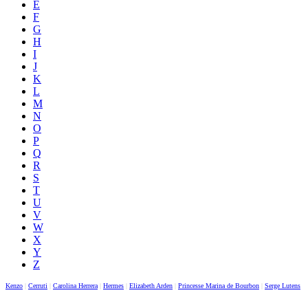
E
F
G
H
I
J
K
L
M
N
O
P
Q
R
S
T
U
V
W
X
Y
Z
Kenzo
|
Cerruti
|
Carolina Herrera
|
Hermes
|
Elizabeth Arden
|
Princesse Marina de Bourbon
|
Serge Lutens
|