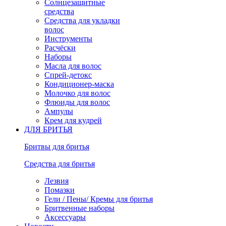
Солнцезащитные
средства
Средства для укладки
волос
Инструменты
Расчёски
Наборы
Масла для волос
Спрей-детокс
Кондиционер-маска
Молочко для волос
Флюиды для волос
Ампулы
Крем для кудрей
ДЛЯ БРИТЬЯ
Бритвы для бритья
Средства для бритья
Лезвия
Помазки
Гели / Пены/ Кремы для бритья
Бритвенные наборы
Аксессуары