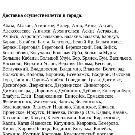
Доставка осуществеляется в города:
Абаза, Абакан, Агинское, Адлер, Азов, Айша, Аксай,
Алексеевское, Ангарск, Архангельск, Аскиз, Астрахань,
Ачинск, Аэропорт, Балаково, Балахна, Балахта, Барнаул,
Барыш, Батайск, Бахта, Белгород, Белый Яр, Бельтирское,
Бердск, Береговая, Береговой, Березовский, Бея, Бийск,
Боголюбово, Богучаны, Большая Ирба, Большая Мурта,
Большие Кабаны, Большой Улуй, Бор, Брянск, Буй, Васильево,
Васьково, Верхний Услон, Верхняя Пышма, Веселое,
Ветлужский, Владивосток, Владимир, Власиха, Волгоград,
Волжский, Вологда, Воронеж, Всеволжск, Входной, Высокая
Гора, Ганино, Горно-Алтайск, Городище, Грязи, Дагомыс,
Десногорск, Дзержинск, Дзержинское, Дивногорск,
Димитровград, Дороничи, Дубинино, Дубовое, Екатеринбург,
Елабуга, Елец, Еманжелинск, Енисейск, Ермаковское,
Железногорск, Жигулевск, Заинск, Зеленогорск,
Зеленодольск, Златоуст, Иваново, Идринское, Ижевск,
Ирбейское, Иркутск, Ишеевка, Йошкар-Ола, Кадый, Казань,
Казачинское, Калуга, Каменоломни, Канск, Каратузское,
Касли, Катав-Ивановск, Катунино, Кедровка, Кемерово,
Киров, Кирово-Чепецк, Кодинск, Козулька, Копейск,
Коркино, Костино,Кострома, Красногорский поселок,