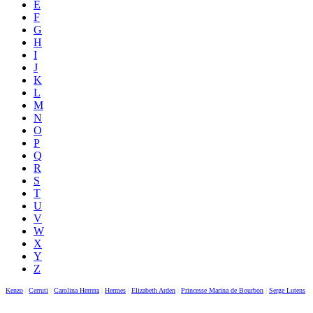
E
F
G
H
I
J
K
L
M
N
O
P
Q
R
S
T
U
V
W
X
Y
Z
Kenzo
|
Cerruti
|
Carolina Herrera
|
Hermes
|
Elizabeth Arden
|
Princesse Marina de Bourbon
|
Serge Lutens
|