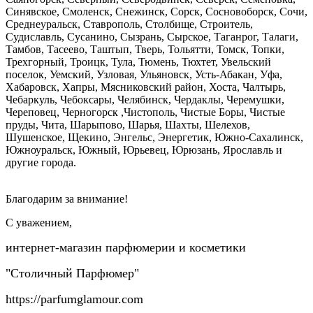
Синявское, Смоленск, Снежинск, Сорск, Сосновоборск, Сочи,
Среднеуральск, Ставрополь, Столбище, Строитель,
Судиславль, Сусанино, Сызрань, Сырское, Таганрог, Талаги,
Тамбов, Тасеево, Таштып, Тверь, Тольятти, Томск, Топки,
Трехгорный, Троицк, Тула, Тюмень, Тюхтет, Увельский
поселок, Уемский, Узловая, Ульяновск, Усть-Абакан, Уфа,
Хабаровск, Хапры, Мясниковский район, Хоста, Чалтырь,
Чебаркуль, Чебоксары, Челябинск, Чердаклы, Черемушки,
Череповец, Черногорск
,Чистополь, Чистые Боры, Чистые
пруды, Чита, Шарыпово, Шарья, Шахты, Шелехов,
Шушенское, Щекино, Энгельс, Энергетик, Южно-Сахалинск,
Южноуральск, Южный, Юрьевец, Юрюзань, Ярославль и
другие города.
Благодарим за внимание!
С уважением,
интернет-магазин парфюмерии и косметики
"Столичный Парфюмер"
https://parfumglamour.com