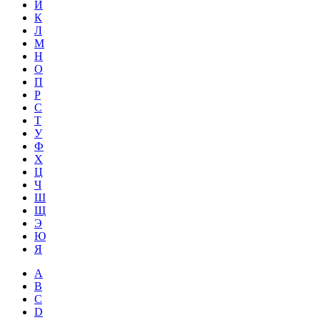
Й
К
Л
М
Н
О
П
Р
С
Т
У
Ф
Х
Ц
Ч
Ш
Щ
Э
Ю
Я
A
B
C
D