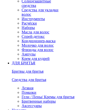
Солнцезащитные
средства
Средства для укладки
волос
Инструменты
Расчёски
Наборы
Масла для волос
Спрей-детокс
Кондиционер-маска
Молочко для волос
Флюиды для волос
Ампулы
Крем для кудрей
ДЛЯ БРИТЬЯ
Бритвы для бритья
Средства для бритья
Лезвия
Помазки
Гели / Пены/ Кремы для бритья
Бритвенные наборы
Аксессуары