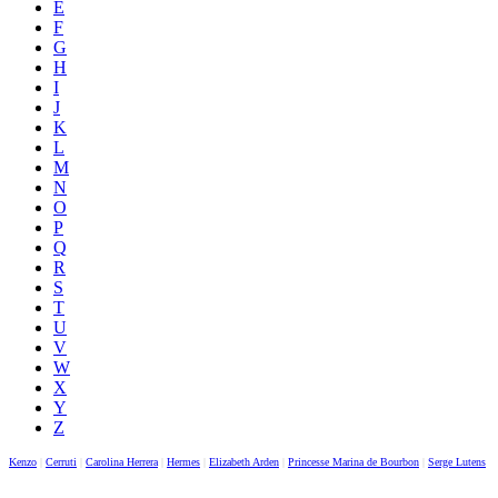
E
F
G
H
I
J
K
L
M
N
O
P
Q
R
S
T
U
V
W
X
Y
Z
Kenzo
|
Cerruti
|
Carolina Herrera
|
Hermes
|
Elizabeth Arden
|
Princesse Marina de Bourbon
|
Serge Lutens
|