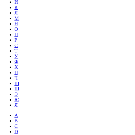
Й
К
Л
М
Н
О
П
Р
С
Т
У
Ф
Х
Ц
Ч
Ш
Щ
Э
Ю
Я
A
B
C
D