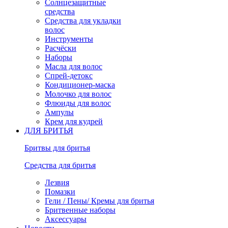
Солнцезащитные
средства
Средства для укладки
волос
Инструменты
Расчёски
Наборы
Масла для волос
Спрей-детокс
Кондиционер-маска
Молочко для волос
Флюиды для волос
Ампулы
Крем для кудрей
ДЛЯ БРИТЬЯ
Бритвы для бритья
Средства для бритья
Лезвия
Помазки
Гели / Пены/ Кремы для бритья
Бритвенные наборы
Аксессуары