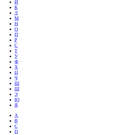
Й
К
Л
М
Н
О
П
Р
С
Т
У
Ф
Х
Ц
Ч
Ш
Щ
Э
Ю
Я
A
B
C
D