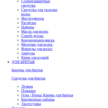
Солнцезащитные
средства
Средства для укладки
волос
Инструменты
Расчёски
Наборы
Масла для волос
Спрей-детокс
Кондиционер-маска
Молочко для волос
Флюиды для волос
Ампулы
Крем для кудрей
ДЛЯ БРИТЬЯ
Бритвы для бритья
Средства для бритья
Лезвия
Помазки
Гели / Пены/ Кремы для бритья
Бритвенные наборы
Аксессуары