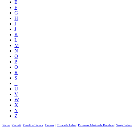
E
F
G
H
I
J
K
L
M
N
O
P
Q
R
S
T
U
V
W
X
Y
Z
Kenzo
|
Cerruti
|
Carolina Herrera
|
Hermes
|
Elizabeth Arden
|
Princesse Marina de Bourbon
|
Serge Lutens
|