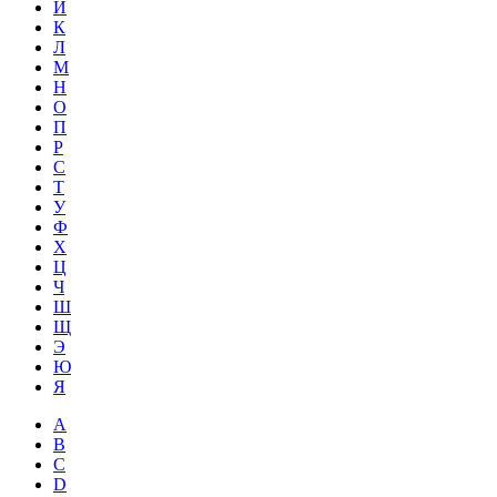
Й
К
Л
М
Н
О
П
Р
С
Т
У
Ф
Х
Ц
Ч
Ш
Щ
Э
Ю
Я
A
B
C
D