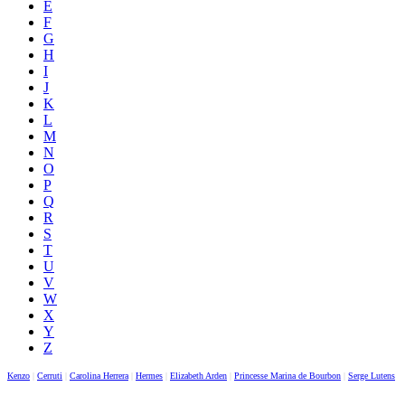
E
F
G
H
I
J
K
L
M
N
O
P
Q
R
S
T
U
V
W
X
Y
Z
Kenzo
|
Cerruti
|
Carolina Herrera
|
Hermes
|
Elizabeth Arden
|
Princesse Marina de Bourbon
|
Serge Lutens
|