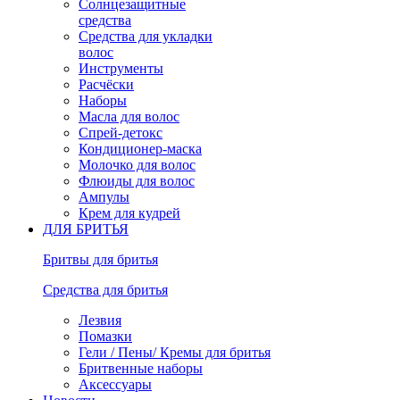
Солнцезащитные
средства
Средства для укладки
волос
Инструменты
Расчёски
Наборы
Масла для волос
Спрей-детокс
Кондиционер-маска
Молочко для волос
Флюиды для волос
Ампулы
Крем для кудрей
ДЛЯ БРИТЬЯ
Бритвы для бритья
Средства для бритья
Лезвия
Помазки
Гели / Пены/ Кремы для бритья
Бритвенные наборы
Аксессуары