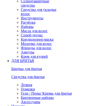
Солнцезащитные
средства
Средства для укладки
волос
Инструменты
Расчёски
Наборы
Масла для волос
Спрей-детокс
Кондиционер-маска
Молочко для волос
Флюиды для волос
Ампулы
Крем для кудрей
ДЛЯ БРИТЬЯ
Бритвы для бритья
Средства для бритья
Лезвия
Помазки
Гели / Пены/ Кремы для бритья
Бритвенные наборы
Аксессуары