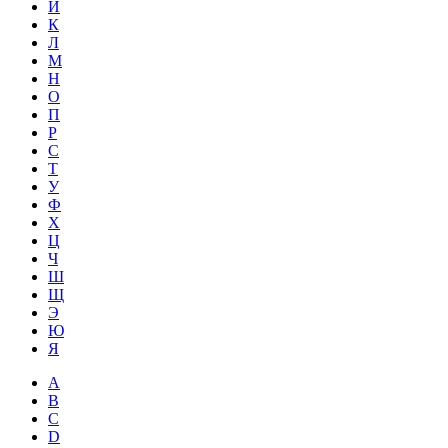
Й
К
Л
М
Н
О
П
Р
С
Т
У
Ф
Х
Ц
Ч
Ш
Щ
Э
Ю
Я
A
B
C
D