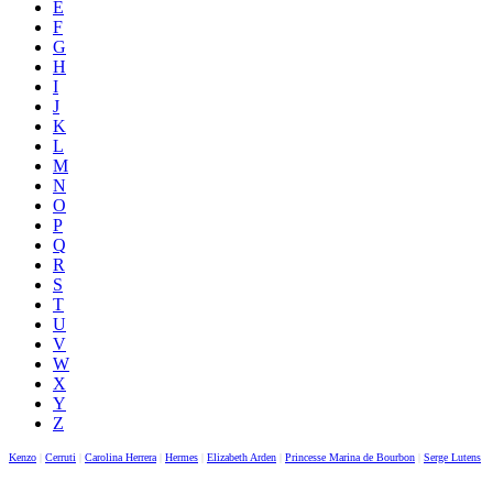
E
F
G
H
I
J
K
L
M
N
O
P
Q
R
S
T
U
V
W
X
Y
Z
Kenzo
|
Cerruti
|
Carolina Herrera
|
Hermes
|
Elizabeth Arden
|
Princesse Marina de Bourbon
|
Serge Lutens
|