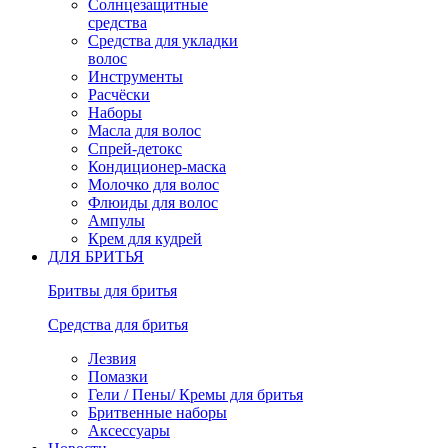
Солнцезащитные
средства
Средства для укладки
волос
Инструменты
Расчёски
Наборы
Масла для волос
Спрей-детокс
Кондиционер-маска
Молочко для волос
Флюиды для волос
Ампулы
Крем для кудрей
ДЛЯ БРИТЬЯ
Бритвы для бритья
Средства для бритья
Лезвия
Помазки
Гели / Пены/ Кремы для бритья
Бритвенные наборы
Аксессуары