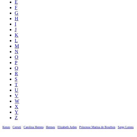
E
F
G
H
I
J
K
L
M
N
O
P
Q
R
S
T
U
V
W
X
Y
Z
Kenzo
|
Cerruti
|
Carolina Herrera
|
Hermes
|
Elizabeth Arden
|
Princesse Marina de Bourbon
|
Serge Lutens
|