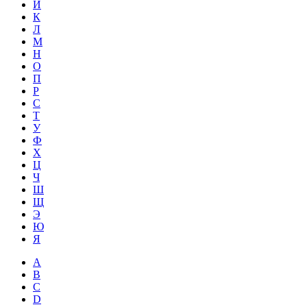
Й
К
Л
М
Н
О
П
Р
С
Т
У
Ф
Х
Ц
Ч
Ш
Щ
Э
Ю
Я
A
B
C
D