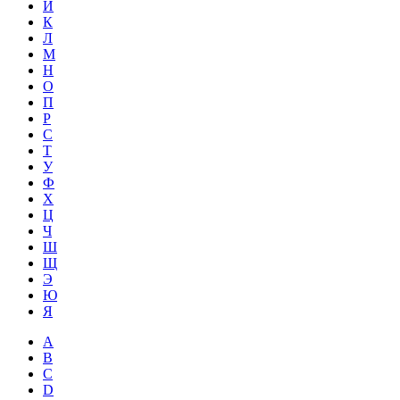
Й
К
Л
М
Н
О
П
Р
С
Т
У
Ф
Х
Ц
Ч
Ш
Щ
Э
Ю
Я
A
B
C
D