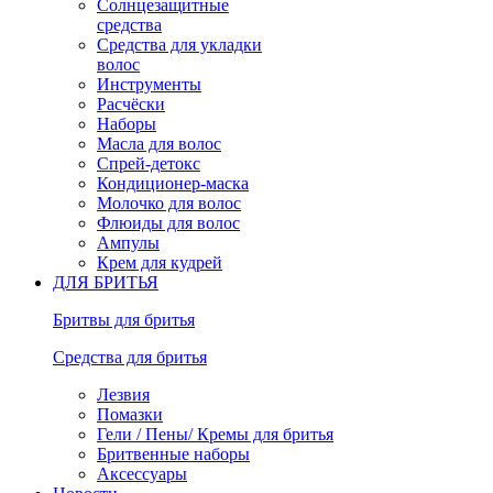
Солнцезащитные
средства
Средства для укладки
волос
Инструменты
Расчёски
Наборы
Масла для волос
Спрей-детокс
Кондиционер-маска
Молочко для волос
Флюиды для волос
Ампулы
Крем для кудрей
ДЛЯ БРИТЬЯ
Бритвы для бритья
Средства для бритья
Лезвия
Помазки
Гели / Пены/ Кремы для бритья
Бритвенные наборы
Аксессуары