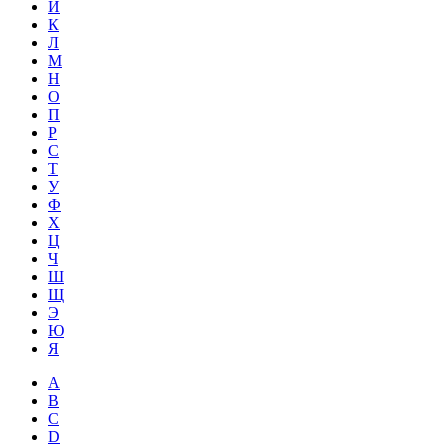
Й
К
Л
М
Н
О
П
Р
С
Т
У
Ф
Х
Ц
Ч
Ш
Щ
Э
Ю
Я
A
B
C
D