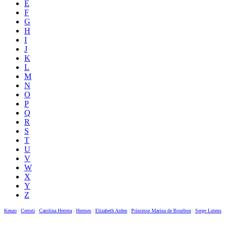
E
F
G
H
I
J
K
L
M
N
O
P
Q
R
S
T
U
V
W
X
Y
Z
Kenzo
|
Cerruti
|
Carolina Herrera
|
Hermes
|
Elizabeth Arden
|
Princesse Marina de Bourbon
|
Serge Lutens
|