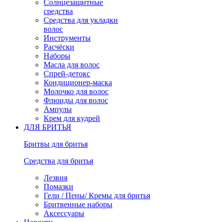
Солнцезащитные
средства
Средства для укладки
волос
Инструменты
Расчёски
Наборы
Масла для волос
Спрей-детокс
Кондиционер-маска
Молочко для волос
Флюиды для волос
Ампулы
Крем для кудрей
ДЛЯ БРИТЬЯ
Бритвы для бритья
Средства для бритья
Лезвия
Помазки
Гели / Пены/ Кремы для бритья
Бритвенные наборы
Аксессуары