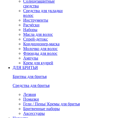
Солнцезащитные
средства
Средства для укладки
волос
Инструменты
Расчёски
Наборы
Масла для волос
Спрей-детокс
Кондиционер-маска
Молочко для волос
Флюиды для волос
Ампулы
Крем для кудрей
ДЛЯ БРИТЬЯ
Бритвы для бритья
Средства для бритья
Лезвия
Помазки
Гели / Пены/ Кремы для бритья
Бритвенные наборы
Аксессуары