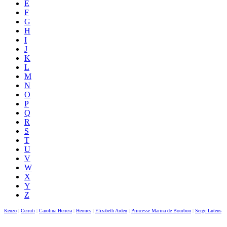
E
F
G
H
I
J
K
L
M
N
O
P
Q
R
S
T
U
V
W
X
Y
Z
Kenzo
|
Cerruti
|
Carolina Herrera
|
Hermes
|
Elizabeth Arden
|
Princesse Marina de Bourbon
|
Serge Lutens
|