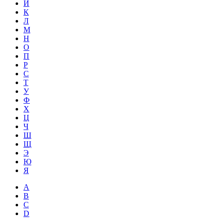
Й
К
Л
М
Н
О
П
Р
С
Т
У
Ф
Х
Ц
Ч
Ш
Щ
Э
Ю
Я
A
B
C
D