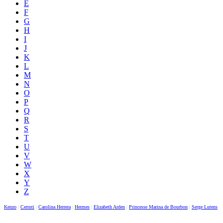
E
F
G
H
I
J
K
L
M
N
O
P
Q
R
S
T
U
V
W
X
Y
Z
Kenzo
|
Cerruti
|
Carolina Herrera
|
Hermes
|
Elizabeth Arden
|
Princesse Marina de Bourbon
|
Serge Lutens
|