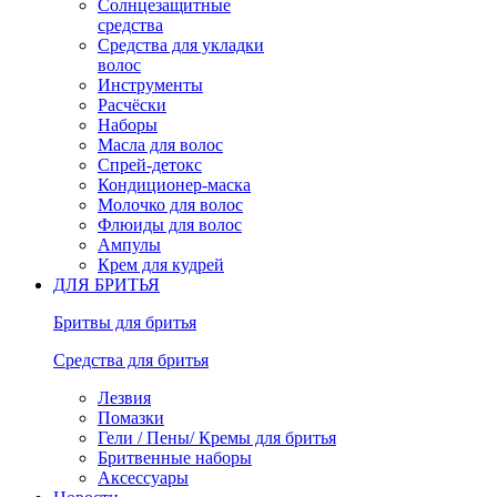
Солнцезащитные
средства
Средства для укладки
волос
Инструменты
Расчёски
Наборы
Масла для волос
Спрей-детокс
Кондиционер-маска
Молочко для волос
Флюиды для волос
Ампулы
Крем для кудрей
ДЛЯ БРИТЬЯ
Бритвы для бритья
Средства для бритья
Лезвия
Помазки
Гели / Пены/ Кремы для бритья
Бритвенные наборы
Аксессуары