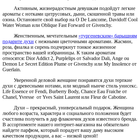
Активным, жизнерадостным девушкам подойдут легкие
ароматы с нотками цитрусовых, дыни, скошенной травы или
озона. Остановите свой выбор на O De Lancome, Davidoff Cool
Water Woman или Oblique Fast Forward от Givenchy.
Женственным, мечтательным
«тургеневским» барышням
подарите духи
с нежными цветочными ароматами. Жасмин,
роза, фиалка и сирень подчеркнут тонкое жизненное
пространство вашей избранницы. К таким ароматам
относятся: Dior Addict 2, Purplelips от Salvador Dali, Ange ou
Demon Le Secret Edition Plume от Givenchy или My Insolence от
Guerlain.
Уверенной деловой женщине понравятся духи терпкие
духи с древесными нотами, или модный нынче стиль унисекс.
Life Essence от Fendi, Burberry Body, Chance Eau Fraiche от
Chanel, Yvresse от Yves Saint Laurent или Fleur de Cabotine.
Духи – прекрасный, универсальный подарок. Женщина
любого возраста, характера и социального положения будет
счастлива получить в дар флакончик духов известного бренда.
В ассортименте нашего интернет-магазина вы обязательно
найдете парфюм, который порадует вашу даму высоким
качеством продукции, а вас – низкой ценой!