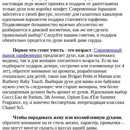
настоящая леди может принять в подарок от джентльмена
только духи или коробку конфет. Современные барышни
заботятся о своей фигуре, поэтому для галантных кавалеров
идеальным вариантом подарка становятся парфюмы.
Подавляющее большинство мужчин абсолютно не
разбираются в дамской косметики, как же им сделать
правильный выбор? Следуйте нашим советам, и подарок
обязательно придется по душе вашей даме сердца.
Первое что стоит учесть - это возраст
.
Современный
рынок парфюмерии
предлагает духи, как для маленьких
модниц, так и для женщин элегантного возраста. Если вы
подбираете подарок дочери, сестричке или племяннице (от 4
лет), обратите внимание на ароматы, разработанные
специально для детей, такие как Bvlgari Petits et Maman или
Burberry Baby Touch. Выбирая духи для мамы или бабушки
нужно учесть следующее: чем старше женщина, тем более
насыщенным должен быть аромат ее духов. Идеальным выбор
Gucci Eau de Parfum, 5th Avenue, Opium Eau d'Ete Summer
Fragrance, ну, и конечно бессмертная, непреходящая классика
Chanel №5.
Чтобы порадовать жену или возлюбленную духами
,
обратите внимание на ее стиль жизни, характер, привычки –
они могут многое сказать о вкусах вашей дамы.