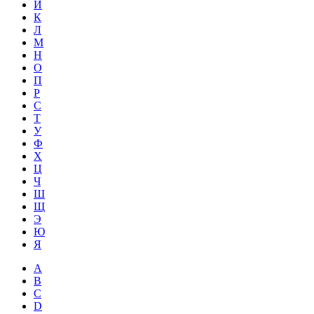
Й
К
Л
М
Н
О
П
Р
С
Т
У
Ф
Х
Ц
Ч
Ш
Щ
Э
Ю
Я
A
B
C
D