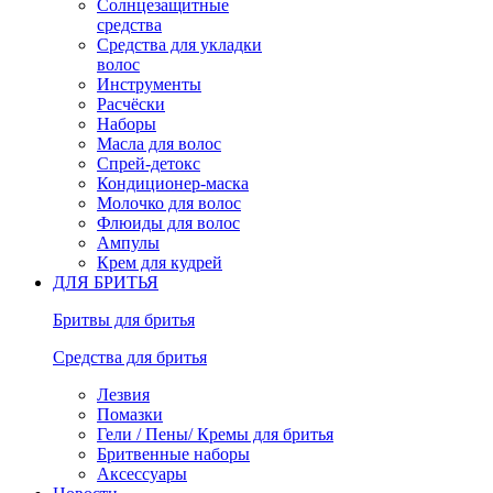
Солнцезащитные
средства
Средства для укладки
волос
Инструменты
Расчёски
Наборы
Масла для волос
Спрей-детокс
Кондиционер-маска
Молочко для волос
Флюиды для волос
Ампулы
Крем для кудрей
ДЛЯ БРИТЬЯ
Бритвы для бритья
Средства для бритья
Лезвия
Помазки
Гели / Пены/ Кремы для бритья
Бритвенные наборы
Аксессуары