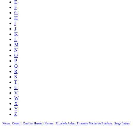
E
F
G
H
I
J
K
L
M
N
O
P
Q
R
S
T
U
V
W
X
Y
Z
Kenzo
|
Cerruti
|
Carolina Herrera
|
Hermes
|
Elizabeth Arden
|
Princesse Marina de Bourbon
|
Serge Lutens
|