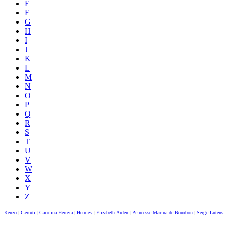
E
F
G
H
I
J
K
L
M
N
O
P
Q
R
S
T
U
V
W
X
Y
Z
Kenzo
|
Cerruti
|
Carolina Herrera
|
Hermes
|
Elizabeth Arden
|
Princesse Marina de Bourbon
|
Serge Lutens
|