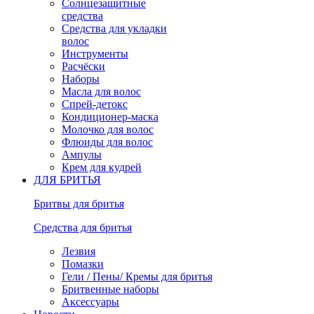
Солнцезащитные
средства
Средства для укладки
волос
Инструменты
Расчёски
Наборы
Масла для волос
Спрей-детокс
Кондиционер-маска
Молочко для волос
Флюиды для волос
Ампулы
Крем для кудрей
ДЛЯ БРИТЬЯ
Бритвы для бритья
Средства для бритья
Лезвия
Помазки
Гели / Пены/ Кремы для бритья
Бритвенные наборы
Аксессуары