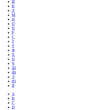
Й
К
Л
М
Н
О
П
Р
С
Т
У
Ф
Х
Ц
Ч
Ш
Щ
Э
Ю
Я
A
B
C
D