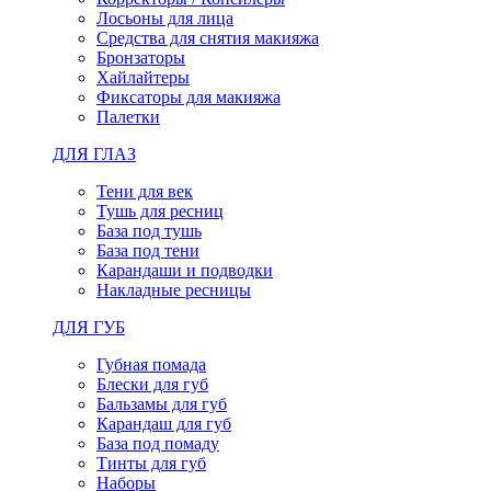
Лосьоны для лица
Средства для снятия макияжа
Бронзаторы
Хайлайтеры
Фиксаторы для макияжа
Палетки
ДЛЯ ГЛАЗ
Тени для век
Тушь для ресниц
База под тушь
База под тени
Карандаши и подводки
Накладные ресницы
ДЛЯ ГУБ
Губная помада
Блески для губ
Бальзамы для губ
Карандаш для губ
База под помаду
Тинты для губ
Наборы