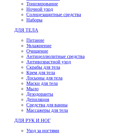
Тонизирование
Ночной уход
Солнцезащитные средства
Наборы
ДЛЯ ТЕЛА
Питание
Увлажнение
Очищение
Антицеллюлитные средства
Антивозрастной уход
Скрабы для тела
Крем для тела
Лосьоны для тела
Маски для тела
Мыло
Дезодоранты
Депиляция
Средства для ванны
Массажеры для тела
ДЛЯ РУК И НОГ
Уход за ногтями