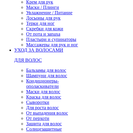
Крем для рук
Маски / Плинги
Увлажнение / Питание
Лосьоны для рук
Терки для ног
Скребки для кожи
От пота и запаха
Пластыри и супинаторы
Массажеры для рук и ног
УХОД ЗА ВОЛОСАМИ
ДЛЯ ВОЛОС
Бальзамы для волос
Шампуни для волос
Кондиционеры-
ополаскиватели
Маски для волос
Краска для волос
Сыворотки
Для роста волос
От выпадения волос
От перхоти
Защита для волос
Солнцезащитные