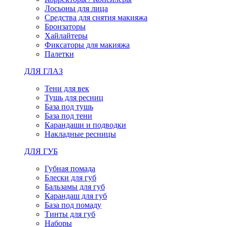
Лосьоны для лица
Средства для снятия макияжа
Бронзаторы
Хайлайтеры
Фиксаторы для макияжа
Палетки
ДЛЯ ГЛАЗ
Тени для век
Тушь для ресниц
База под тушь
База под тени
Карандаши и подводки
Накладные ресницы
ДЛЯ ГУБ
Губная помада
Блески для губ
Бальзамы для губ
Карандаш для губ
База под помаду
Тинты для губ
Наборы