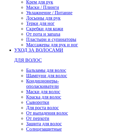
Крем для рук
Маски / Плинги
Увлажнение / Питание
Лосьоны для рук
Терки для ног
Скребки для кожи
От пота и запаха
Пластыри и супинаторы
Массажеры для рук и ног
УХОД ЗА ВОЛОСАМИ
ДЛЯ ВОЛОС
Бальзамы для волос
Шампуни для волос
Кондиционеры-
ополаскиватели
Маски для волос
Краска для волос
Сыворотки
Для роста волос
От выпадения волос
От перхоти
Защита для волос
Солнцезащитные