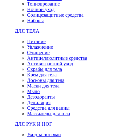
Тонизирование
Ночной уход
Солнцезащитные средства
Наборы
ДЛЯ ТЕЛА
Питание
Увлажнение
Очищение
Антицеллюлитные средства
Антивозрастной уход
Скрабы для тела
Крем для тела
Лосьоны для тела
Маски для тела
Мыло
Дезодоранты
Депиляция
Средства для ванны
Массажеры для тела
ДЛЯ РУК И НОГ
Уход за ногтями