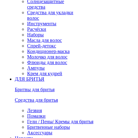
Солнцезащитные
средства
Средства для укладки
волос
Инструменты
Расчёски
Наборы
Масла для волос
Спрей-детокс
Кондиционер-маска
Молочко для волос
Флюиды для волос
Ампулы
Крем для кудрей
ДЛЯ БРИТЬЯ
Бритвы для бритья
Средства для бритья
Лезвия
Помазки
Гели / Пены/ Кремы для бритья
Бритвенные наборы
Аксессуары