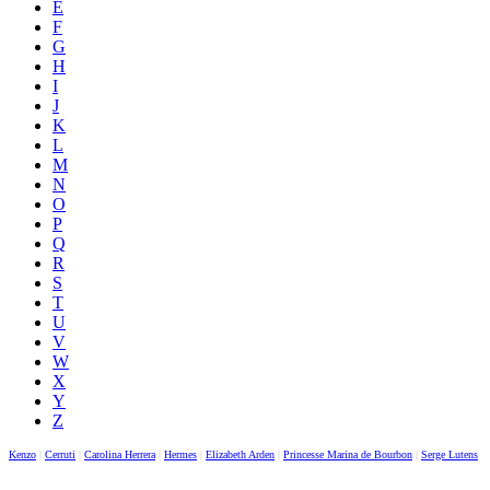
E
F
G
H
I
J
K
L
M
N
O
P
Q
R
S
T
U
V
W
X
Y
Z
Kenzo
|
Cerruti
|
Carolina Herrera
|
Hermes
|
Elizabeth Arden
|
Princesse Marina de Bourbon
|
Serge Lutens
|