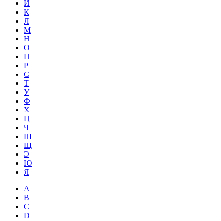
Й
К
Л
М
Н
О
П
Р
С
Т
У
Ф
Х
Ц
Ч
Ш
Щ
Э
Ю
Я
A
B
C
D