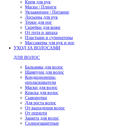
Крем для рук
Маски / Плинги
Увлажнение / Питание
Лосьоны для рук
Терки для ног
Скребки для кожи
От пота и запаха
Пластыри и супинаторы
Массажеры для рук и ног
УХОД ЗА ВОЛОСАМИ
ДЛЯ ВОЛОС
Бальзамы для волос
Шампуни для волос
Кондиционеры-
ополаскиватели
Маски для волос
Краска для волос
Сыворотки
Для роста волос
От выпадения волос
От перхоти
Защита для волос
Солнцезащитные