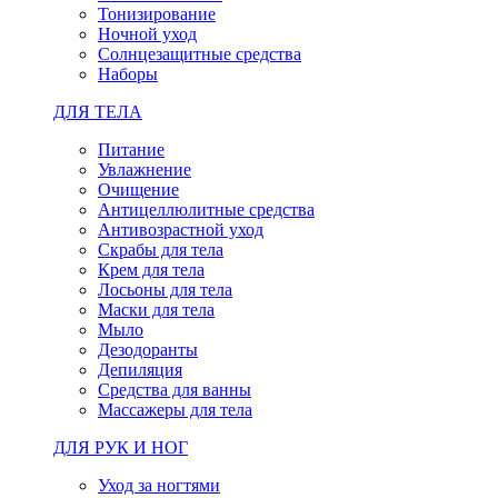
Тонизирование
Ночной уход
Солнцезащитные средства
Наборы
ДЛЯ ТЕЛА
Питание
Увлажнение
Очищение
Антицеллюлитные средства
Антивозрастной уход
Скрабы для тела
Крем для тела
Лосьоны для тела
Маски для тела
Мыло
Дезодоранты
Депиляция
Средства для ванны
Массажеры для тела
ДЛЯ РУК И НОГ
Уход за ногтями