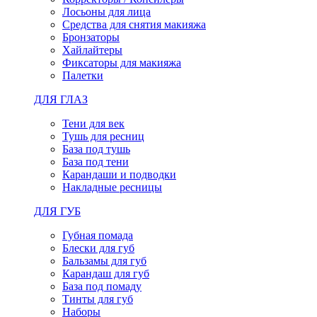
Лосьоны для лица
Средства для снятия макияжа
Бронзаторы
Хайлайтеры
Фиксаторы для макияжа
Палетки
ДЛЯ ГЛАЗ
Тени для век
Тушь для ресниц
База под тушь
База под тени
Карандаши и подводки
Накладные ресницы
ДЛЯ ГУБ
Губная помада
Блески для губ
Бальзамы для губ
Карандаш для губ
База под помаду
Тинты для губ
Наборы