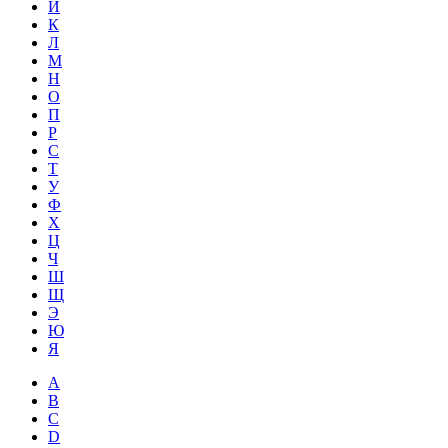
Й
К
Л
М
Н
О
П
Р
С
Т
У
Ф
Х
Ц
Ч
Ш
Щ
Э
Ю
Я
A
B
C
D