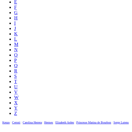
E
F
G
H
I
J
K
L
M
N
O
P
Q
R
S
T
U
V
W
X
Y
Z
Kenzo
|
Cerruti
|
Carolina Herrera
|
Hermes
|
Elizabeth Arden
|
Princesse Marina de Bourbon
|
Serge Lutens
|