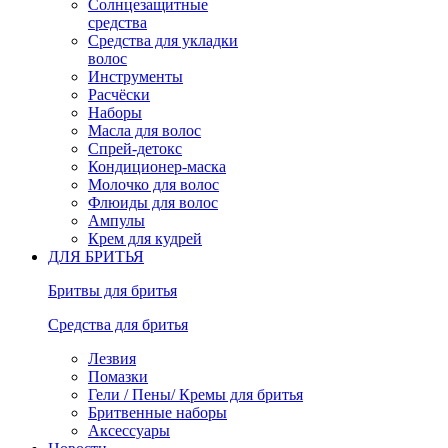
Солнцезащитные
средства
Средства для укладки
волос
Инструменты
Расчёски
Наборы
Масла для волос
Спрей-детокс
Кондиционер-маска
Молочко для волос
Флюиды для волос
Ампулы
Крем для кудрей
ДЛЯ БРИТЬЯ
Бритвы для бритья
Средства для бритья
Лезвия
Помазки
Гели / Пены/ Кремы для бритья
Бритвенные наборы
Аксессуары