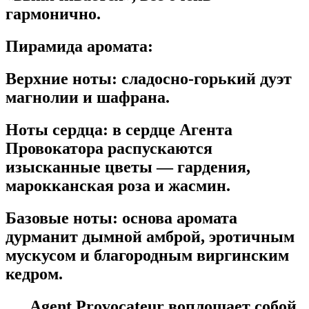
гармонично.
Пирамида
аромата
:
Верхние
ноты
:
сладосно-горький дуэт
магнолии и шафрана.
Ноты
сердца
:
в сердце Агента
Провокатора распускаются
изысканные цветы — гардения,
марокканская роза и жасмин.
Базовые
ноты
:
основа аромата
дурманит дымной амброй, эротичным
мускусом и благородным виргинским
кедром.
Agent Provocateur воплощает собой