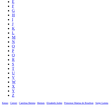
E
F
G
H
I
J
K
L
M
N
O
P
Q
R
S
T
U
V
W
X
Y
Z
Kenzo
|
Cerruti
|
Carolina Herrera
|
Hermes
|
Elizabeth Arden
|
Princesse Marina de Bourbon
|
Serge Lutens
|