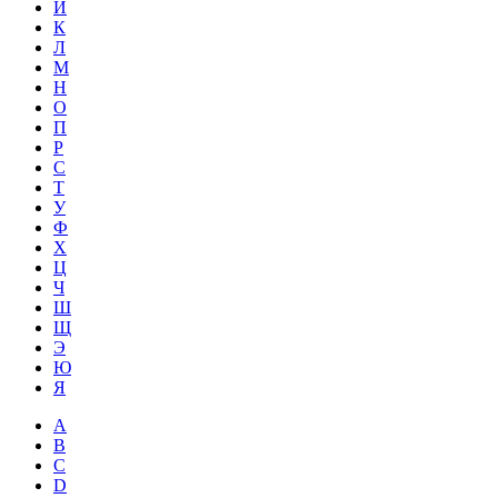
Й
К
Л
М
Н
О
П
Р
С
Т
У
Ф
Х
Ц
Ч
Ш
Щ
Э
Ю
Я
A
B
C
D