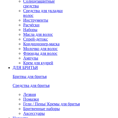
Солнцезащитные
средства
Средства для укладки
волос
Инструменты
Расчёски
Наборы
Масла для волос
Спрей-детокс
Кондиционер-маска
Молочко для волос
Флюиды для волос
Ампулы
Крем для кудрей
ДЛЯ БРИТЬЯ
Бритвы для бритья
Средства для бритья
Лезвия
Помазки
Гели / Пены/ Кремы для бритья
Бритвенные наборы
Аксессуары