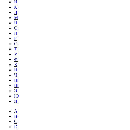
Й
К
Л
М
Н
О
П
Р
С
Т
У
Ф
Х
Ц
Ч
Ш
Щ
Э
Ю
Я
A
B
C
D