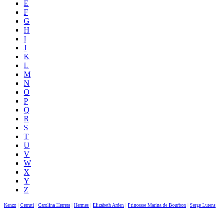
E
F
G
H
I
J
K
L
M
N
O
P
Q
R
S
T
U
V
W
X
Y
Z
Kenzo
|
Cerruti
|
Carolina Herrera
|
Hermes
|
Elizabeth Arden
|
Princesse Marina de Bourbon
|
Serge Lutens
|