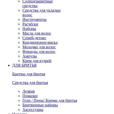
Солнцезащитные
средства
Средства для укладки
волос
Инструменты
Расчёски
Наборы
Масла для волос
Спрей-детокс
Кондиционер-маска
Молочко для волос
Флюиды для волос
Ампулы
Крем для кудрей
ДЛЯ БРИТЬЯ
Бритвы для бритья
Средства для бритья
Лезвия
Помазки
Гели / Пены/ Кремы для бритья
Бритвенные наборы
Аксессуары