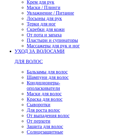
Крем для рук
Маски / Плинги
Увлажнение / Питание
Лосьоны для рук
Терки для ног
Скребки для кожи
От пота и запаха
Пластыри и супинаторы
Массажеры для рук и ног
УХОД ЗА ВОЛОСАМИ
ДЛЯ ВОЛОС
Бальзамы для волос
Шампуни для волос
Кондиционеры-
ополаскиватели
Маски для волос
Краска для волос
Сыворотки
Для роста волос
От выпадения волос
От перхоти
Защита для волос
Солнцезащитные