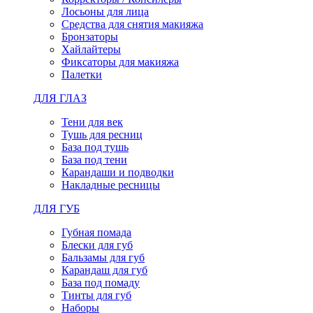
Лосьоны для лица
Средства для снятия макияжа
Бронзаторы
Хайлайтеры
Фиксаторы для макияжа
Палетки
ДЛЯ ГЛАЗ
Тени для век
Тушь для ресниц
База под тушь
База под тени
Карандаши и подводки
Накладные ресницы
ДЛЯ ГУБ
Губная помада
Блески для губ
Бальзамы для губ
Карандаш для губ
База под помаду
Тинты для губ
Наборы