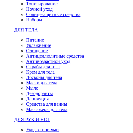
Тонизирование
Ночной уход
Солнцезащитные средства
Наборы
ДЛЯ ТЕЛА
Питание
Увлажнение
Очищение
Антицеллюлитные средства
Антивозрастной уход
Скрабы для тела
Крем для тела
Лосьоны для тела
Маски для тела
Мыло
Дезодоранты
Депиляция
Средства для ванны
Массажеры для тела
ДЛЯ РУК И НОГ
Уход за ногтями