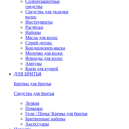
Солнцезащитные
средства
Средства для укладки
волос
Инструменты
Расчёски
Наборы
Масла для волос
Спрей-детокс
Кондиционер-маска
Молочко для волос
Флюиды для волос
Ампулы
Крем для кудрей
ДЛЯ БРИТЬЯ
Бритвы для бритья
Средства для бритья
Лезвия
Помазки
Гели / Пены/ Кремы для бритья
Бритвенные наборы
Аксессуары