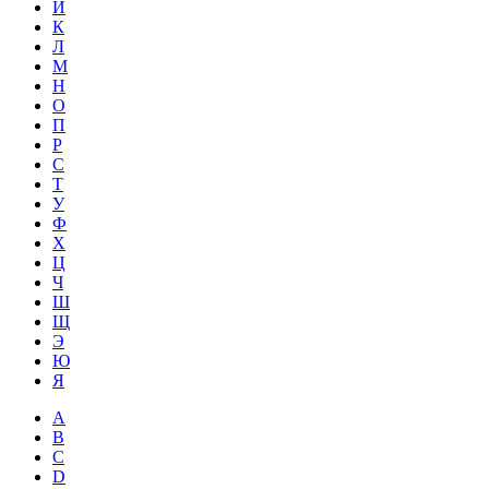
Й
К
Л
М
Н
О
П
Р
С
Т
У
Ф
Х
Ц
Ч
Ш
Щ
Э
Ю
Я
A
B
C
D