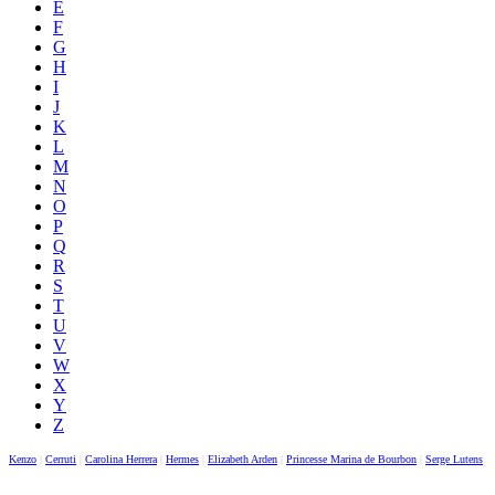
E
F
G
H
I
J
K
L
M
N
O
P
Q
R
S
T
U
V
W
X
Y
Z
Kenzo
|
Cerruti
|
Carolina Herrera
|
Hermes
|
Elizabeth Arden
|
Princesse Marina de Bourbon
|
Serge Lutens
|