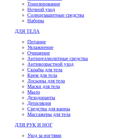
Тонизирование
Ночной уход
Солнцезащитные средства
Наборы
ДЛЯ ТЕЛА
Питание
Увлажнение
Очищение
Антицеллюлитные средства
Антивозрастной уход
Скрабы для тела
Крем для тела
Лосьоны для тела
Маски для тела
Мыло
Дезодоранты
Депиляция
Средства для ванны
Массажеры для тела
ДЛЯ РУК И НОГ
Уход за ногтями