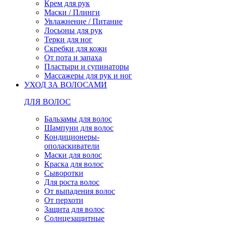
Крем для рук
Маски / Плинги
Увлажнение / Питание
Лосьоны для рук
Терки для ног
Скребки для кожи
От пота и запаха
Пластыри и супинаторы
Массажеры для рук и ног
УХОД ЗА ВОЛОСАМИ
ДЛЯ ВОЛОС
Бальзамы для волос
Шампуни для волос
Кондиционеры-
ополаскиватели
Маски для волос
Краска для волос
Сыворотки
Для роста волос
От выпадения волос
От перхоти
Защита для волос
Солнцезащитные