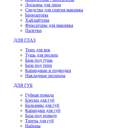
Лосьоны для лица
Средства для снятия макияжа
Бронзаторы
Хайлайтеры
Фиксаторы для макияжа
Палетки
ДЛЯ ГЛАЗ
Тени для век
Тушь для ресниц
База под тушь
База под тени
Карандаши и подводки
Накладные ресницы
ДЛЯ ГУБ
Губная помада
Блески для губ
Бальзамы для губ
Карандаш для губ
База под помаду
Тинты для губ
Наборы