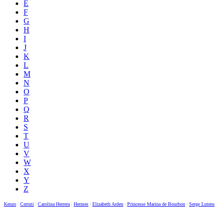
E
F
G
H
I
J
K
L
M
N
O
P
Q
R
S
T
U
V
W
X
Y
Z
Kenzo
|
Cerruti
|
Carolina Herrera
|
Hermes
|
Elizabeth Arden
|
Princesse Marina de Bourbon
|
Serge Lutens
|