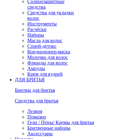
Солнцезащитные
средства
Средства для укладки
волос
Инструменты
Расчёски
Наборы
Масла для волос
Спрей-детокс
Кондиционер-маска
Молочко для волос
Флюиды для волос
Ампулы
Крем для кудрей
ДЛЯ БРИТЬЯ
Бритвы для бритья
Средства для бритья
Лезвия
Помазки
Гели / Пены/ Кремы для бритья
Бритвенные наборы
Аксессуары