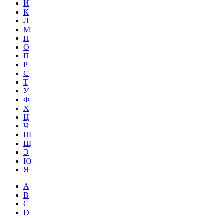
Й
К
Л
М
Н
О
П
Р
С
Т
У
Ф
Х
Ц
Ч
Ш
Щ
Э
Ю
Я
A
B
C
D