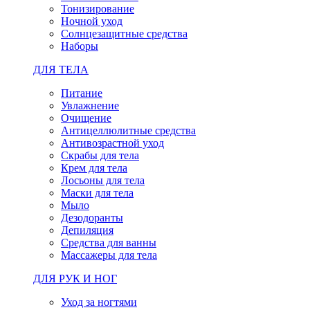
Тонизирование
Ночной уход
Солнцезащитные средства
Наборы
ДЛЯ ТЕЛА
Питание
Увлажнение
Очищение
Антицеллюлитные средства
Антивозрастной уход
Скрабы для тела
Крем для тела
Лосьоны для тела
Маски для тела
Мыло
Дезодоранты
Депиляция
Средства для ванны
Массажеры для тела
ДЛЯ РУК И НОГ
Уход за ногтями