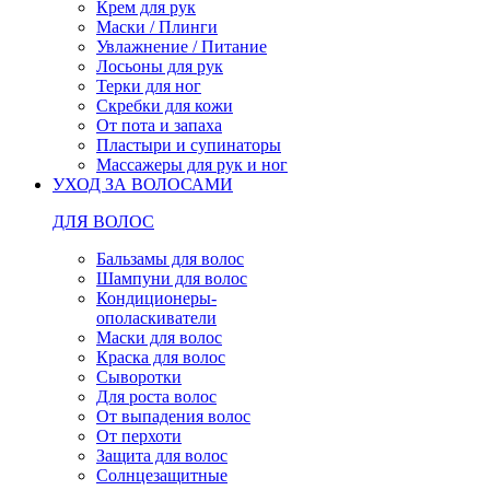
Крем для рук
Маски / Плинги
Увлажнение / Питание
Лосьоны для рук
Терки для ног
Скребки для кожи
От пота и запаха
Пластыри и супинаторы
Массажеры для рук и ног
УХОД ЗА ВОЛОСАМИ
ДЛЯ ВОЛОС
Бальзамы для волос
Шампуни для волос
Кондиционеры-
ополаскиватели
Маски для волос
Краска для волос
Сыворотки
Для роста волос
От выпадения волос
От перхоти
Защита для волос
Солнцезащитные