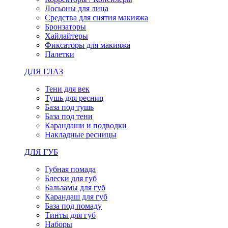
Лосьоны для лица
Средства для снятия макияжа
Бронзаторы
Хайлайтеры
Фиксаторы для макияжа
Палетки
ДЛЯ ГЛАЗ
Тени для век
Тушь для ресниц
База под тушь
База под тени
Карандаши и подводки
Накладные ресницы
ДЛЯ ГУБ
Губная помада
Блески для губ
Бальзамы для губ
Карандаш для губ
База под помаду
Тинты для губ
Наборы