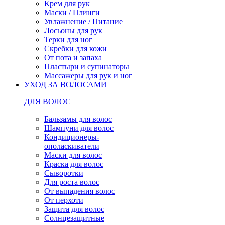
Крем для рук
Маски / Плинги
Увлажнение / Питание
Лосьоны для рук
Терки для ног
Скребки для кожи
От пота и запаха
Пластыри и супинаторы
Массажеры для рук и ног
УХОД ЗА ВОЛОСАМИ
ДЛЯ ВОЛОС
Бальзамы для волос
Шампуни для волос
Кондиционеры-
ополаскиватели
Маски для волос
Краска для волос
Сыворотки
Для роста волос
От выпадения волос
От перхоти
Защита для волос
Солнцезащитные