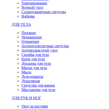
Тонизирование
Ночной уход
Солнцезащитные средства
Наборы
ДЛЯ ТЕЛА
Питание
Увлажнение
Очищение
Антицеллюлитные средства
Антивозрастной уход
Скрабы для тела
Крем для тела
Лосьоны для тела
Маски для тела
Мыло
Дезодоранты
Депиляция
Средства для ванны
Массажеры для тела
ДЛЯ РУК И НОГ
Уход за ногтями