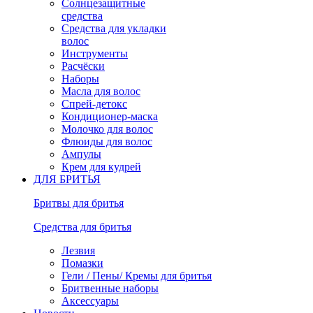
Солнцезащитные
средства
Средства для укладки
волос
Инструменты
Расчёски
Наборы
Масла для волос
Спрей-детокс
Кондиционер-маска
Молочко для волос
Флюиды для волос
Ампулы
Крем для кудрей
ДЛЯ БРИТЬЯ
Бритвы для бритья
Средства для бритья
Лезвия
Помазки
Гели / Пены/ Кремы для бритья
Бритвенные наборы
Аксессуары