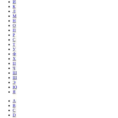
Й
К
Л
М
Н
О
П
Р
С
Т
У
Ф
Х
Ц
Ч
Ш
Щ
Э
Ю
Я
A
B
C
D