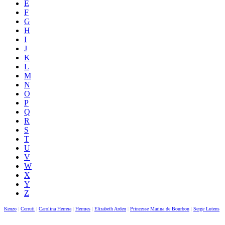
E
F
G
H
I
J
K
L
M
N
O
P
Q
R
S
T
U
V
W
X
Y
Z
Kenzo
|
Cerruti
|
Carolina Herrera
|
Hermes
|
Elizabeth Arden
|
Princesse Marina de Bourbon
|
Serge Lutens
|