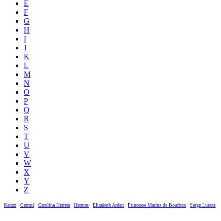
E
F
G
H
I
J
K
L
M
N
O
P
Q
R
S
T
U
V
W
X
Y
Z
Kenzo
|
Cerruti
|
Carolina Herrera
|
Hermes
|
Elizabeth Arden
|
Princesse Marina de Bourbon
|
Serge Lutens
|