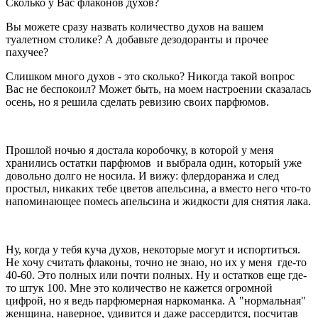
Сколько у Вас флаконов духов?
Вы можете сразу назвать количество духов на вашем
туалетном столике? А добавьте дезодоранты и прочее
пахучее?
Слишком много духов - это сколько? Никогда такой вопрос
Вас не беспокоил? Может быть, на моем настроении сказалась
осень, но я решила сделать ревизию своих парфюмов.
Прошлой ночью я достала коробочку, в которой у меня
хранились остатки парфюмов и выбрала один, который уже
довольно долго не носила. И вижу: флердоранжа и след
простыл, никаких тебе цветов апельсина, а вместо него что-то
напоминающее помесь апельсина и жидкости для снятия лака.
Ну, когда у тебя куча духов, некоторые могут и испортиться.
Не хочу считать флаконы, точно не знаю, но их у меня где-то
40-60. Это полных или почти полных. Ну и остатков еще где-
то штук 100. Мне это количество не кажется огромной
цифрой, но я ведь парфюмерная наркоманка. А "нормальная"
женщина, наверное, удивится и даже рассердится, посчитав