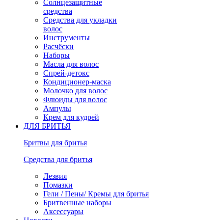
Солнцезащитные
средства
Средства для укладки
волос
Инструменты
Расчёски
Наборы
Масла для волос
Спрей-детокс
Кондиционер-маска
Молочко для волос
Флюиды для волос
Ампулы
Крем для кудрей
ДЛЯ БРИТЬЯ
Бритвы для бритья
Средства для бритья
Лезвия
Помазки
Гели / Пены/ Кремы для бритья
Бритвенные наборы
Аксессуары