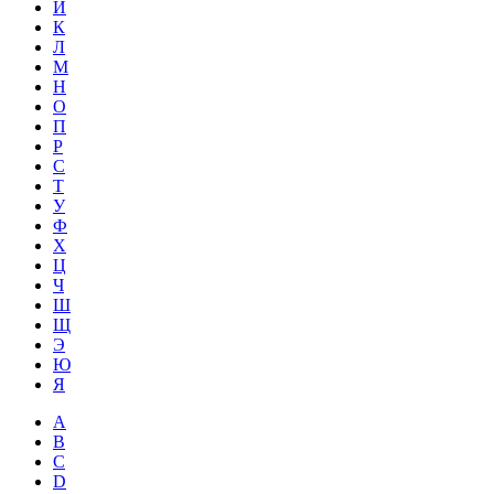
Й
К
Л
М
Н
О
П
Р
С
Т
У
Ф
Х
Ц
Ч
Ш
Щ
Э
Ю
Я
A
B
C
D