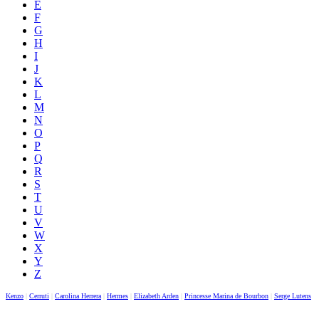
E
F
G
H
I
J
K
L
M
N
O
P
Q
R
S
T
U
V
W
X
Y
Z
Kenzo
|
Cerruti
|
Carolina Herrera
|
Hermes
|
Elizabeth Arden
|
Princesse Marina de Bourbon
|
Serge Lutens
|