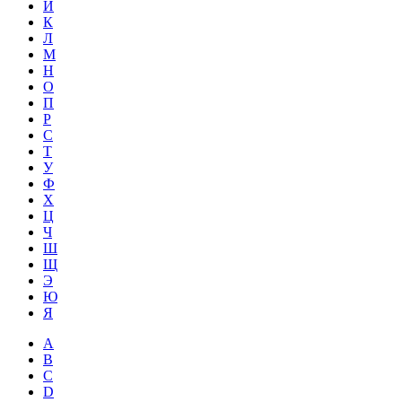
Й
К
Л
М
Н
О
П
Р
С
Т
У
Ф
Х
Ц
Ч
Ш
Щ
Э
Ю
Я
A
B
C
D