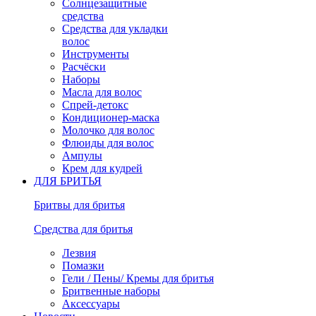
Солнцезащитные
средства
Средства для укладки
волос
Инструменты
Расчёски
Наборы
Масла для волос
Спрей-детокс
Кондиционер-маска
Молочко для волос
Флюиды для волос
Ампулы
Крем для кудрей
ДЛЯ БРИТЬЯ
Бритвы для бритья
Средства для бритья
Лезвия
Помазки
Гели / Пены/ Кремы для бритья
Бритвенные наборы
Аксессуары