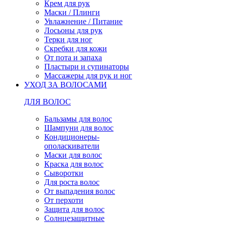
Крем для рук
Маски / Плинги
Увлажнение / Питание
Лосьоны для рук
Терки для ног
Скребки для кожи
От пота и запаха
Пластыри и супинаторы
Массажеры для рук и ног
УХОД ЗА ВОЛОСАМИ
ДЛЯ ВОЛОС
Бальзамы для волос
Шампуни для волос
Кондиционеры-
ополаскиватели
Маски для волос
Краска для волос
Сыворотки
Для роста волос
От выпадения волос
От перхоти
Защита для волос
Солнцезащитные