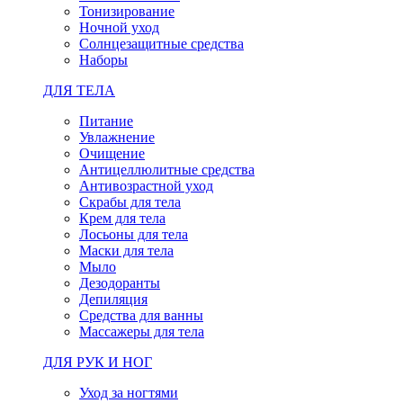
Тонизирование
Ночной уход
Солнцезащитные средства
Наборы
ДЛЯ ТЕЛА
Питание
Увлажнение
Очищение
Антицеллюлитные средства
Антивозрастной уход
Скрабы для тела
Крем для тела
Лосьоны для тела
Маски для тела
Мыло
Дезодоранты
Депиляция
Средства для ванны
Массажеры для тела
ДЛЯ РУК И НОГ
Уход за ногтями