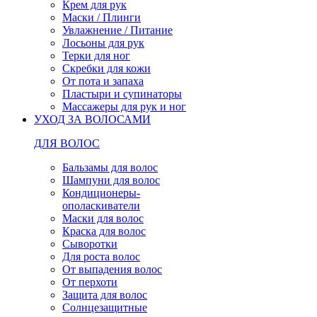
Крем для рук
Маски / Плинги
Увлажнение / Питание
Лосьоны для рук
Терки для ног
Скребки для кожи
От пота и запаха
Пластыри и супинаторы
Массажеры для рук и ног
УХОД ЗА ВОЛОСАМИ
ДЛЯ ВОЛОС
Бальзамы для волос
Шампуни для волос
Кондиционеры-
ополаскиватели
Маски для волос
Краска для волос
Сыворотки
Для роста волос
От выпадения волос
От перхоти
Защита для волос
Солнцезащитные