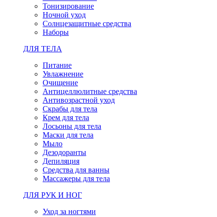
Тонизирование
Ночной уход
Солнцезащитные средства
Наборы
ДЛЯ ТЕЛА
Питание
Увлажнение
Очищение
Антицеллюлитные средства
Антивозрастной уход
Скрабы для тела
Крем для тела
Лосьоны для тела
Маски для тела
Мыло
Дезодоранты
Депиляция
Средства для ванны
Массажеры для тела
ДЛЯ РУК И НОГ
Уход за ногтями