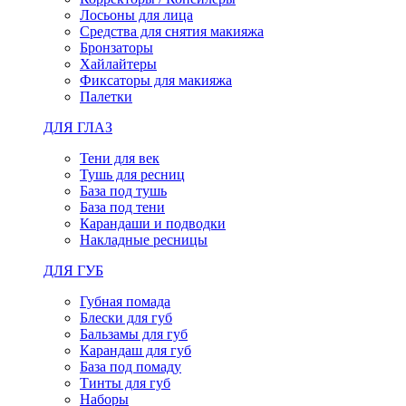
Лосьоны для лица
Средства для снятия макияжа
Бронзаторы
Хайлайтеры
Фиксаторы для макияжа
Палетки
ДЛЯ ГЛАЗ
Тени для век
Тушь для ресниц
База под тушь
База под тени
Карандаши и подводки
Накладные ресницы
ДЛЯ ГУБ
Губная помада
Блески для губ
Бальзамы для губ
Карандаш для губ
База под помаду
Тинты для губ
Наборы