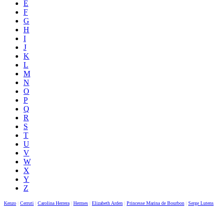
E
F
G
H
I
J
K
L
M
N
O
P
Q
R
S
T
U
V
W
X
Y
Z
Kenzo
|
Cerruti
|
Carolina Herrera
|
Hermes
|
Elizabeth Arden
|
Princesse Marina de Bourbon
|
Serge Lutens
|