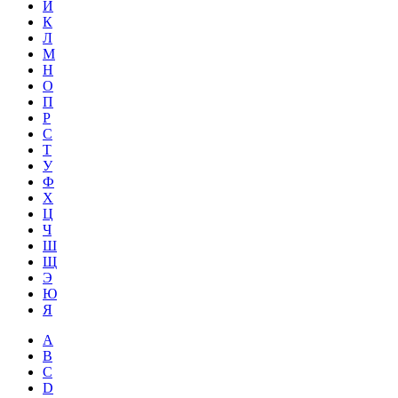
Й
К
Л
М
Н
О
П
Р
С
Т
У
Ф
Х
Ц
Ч
Ш
Щ
Э
Ю
Я
A
B
C
D