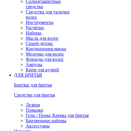
Солнцезащитные
средства
Средства для укладки
волос
Инструменты
Расчёски
Наборы
Масла для волос
Спрей-детокс
Кондиционер-маска
Молочко для волос
Флюиды для волос
Ампулы
Крем для кудрей
ДЛЯ БРИТЬЯ
Бритвы для бритья
Средства для бритья
Лезвия
Помазки
Гели / Пены/ Кремы для бритья
Бритвенные наборы
Аксессуары