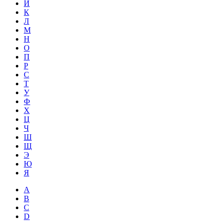
Й
К
Л
М
Н
О
П
Р
С
Т
У
Ф
Х
Ц
Ч
Ш
Щ
Э
Ю
Я
A
B
C
D