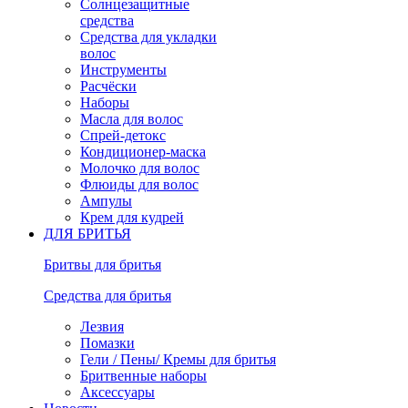
Солнцезащитные
средства
Средства для укладки
волос
Инструменты
Расчёски
Наборы
Масла для волос
Спрей-детокс
Кондиционер-маска
Молочко для волос
Флюиды для волос
Ампулы
Крем для кудрей
ДЛЯ БРИТЬЯ
Бритвы для бритья
Средства для бритья
Лезвия
Помазки
Гели / Пены/ Кремы для бритья
Бритвенные наборы
Аксессуары