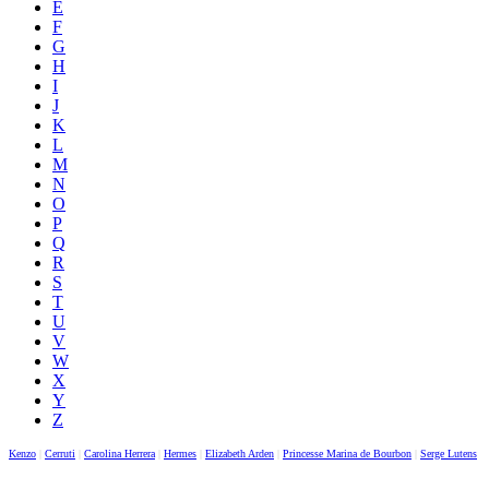
E
F
G
H
I
J
K
L
M
N
O
P
Q
R
S
T
U
V
W
X
Y
Z
Kenzo
|
Cerruti
|
Carolina Herrera
|
Hermes
|
Elizabeth Arden
|
Princesse Marina de Bourbon
|
Serge Lutens
|