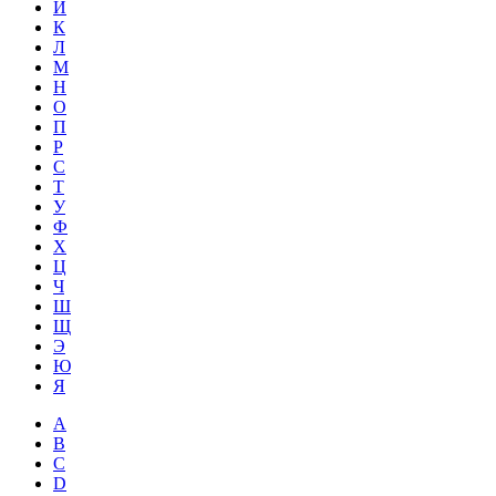
Й
К
Л
М
Н
О
П
Р
С
Т
У
Ф
Х
Ц
Ч
Ш
Щ
Э
Ю
Я
A
B
C
D