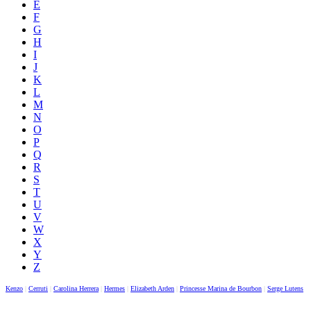
E
F
G
H
I
J
K
L
M
N
O
P
Q
R
S
T
U
V
W
X
Y
Z
Kenzo
|
Cerruti
|
Carolina Herrera
|
Hermes
|
Elizabeth Arden
|
Princesse Marina de Bourbon
|
Serge Lutens
|