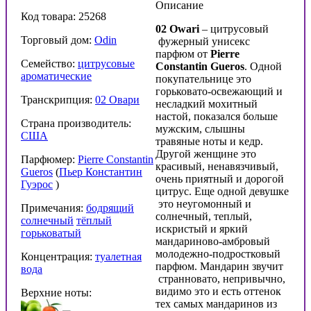
Описание
Код товара: 25268
02
Owari
– цитрусовый
Торговый дом:
Odin
фужерный унисекс
парфюм от
Pierre
Семейство:
цитрусовые
Constantin
Gueros
. Одной
ароматические
покупательнице это
горьковато-освежающий и
Транскрипция:
02 Овари
несладкий мохитный
настой, показался больше
Страна производитель:
мужским, слышны
США
травяные ноты и кедр.
Другой женщине это
Парфюмер:
Pierre Constantin
красивый, ненавязчивый,
Gueros
(
Пьер Константин
очень приятный и дорогой
Гуэрос
)
цитрус. Еще одной девушке
это неугомонный и
Примечания:
бодрящий
солнечный, теплый,
солнечный
тёплый
искристый и яркий
горьковатый
мандариново-амбровый
молодежно-подростковый
Концентрация:
туалетная
парфюм. Мандарин звучит
вода
странновато, непривычно,
видимо это и есть оттенок
Верхние ноты:
тех самых мандаринов из