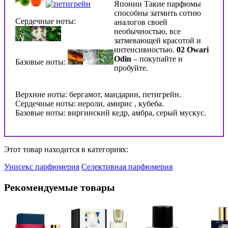
Японии Такие парфюмы
способны затмить сотню
Сердечные ноты:
аналогов своей
необычностью, все
затмевающей красотой и
интенсивностью.
02 Owari
Odin
– покупайте и
Базовые ноты:
пробуйте.
Верхние ноты: бергамот, мандарин, петигрейн.
Сердечные ноты: нероли, амирис , кубеба.
Базовые ноты: виргинский кедр, амбра, серый мускус.
Этот товар находится в категориях:
Унисекс парфюмерия
Селективная парфюмерия
Рекомендуемые товары