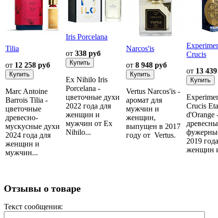
Iris Porcelana
Experime
Tilia
Narcos'is
от
338 руб
Crucis
от
12 258 руб
от
8 948 руб
от
13 439
Ex Nihilo Iris
Porcelana -
Marc Antoine
Vertus Narcos'is -
цветочные духи
Experime
Barrois Tilia -
аромат для
2022 года для
Crucis Eta
цветочные
мужчин и
женщин и
d'Orange 
древесно-
женщин,
мужчин от Ex
древесны
мускусные духи
выпущен в 2017
Nihilo...
фужерны
2024 года для
году от Vertus.
2019 года
женщин и
женщин и
мужчин...
Отзывы о товаре
Текст сообщения: