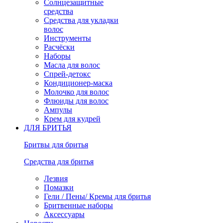
Солнцезащитные
средства
Средства для укладки
волос
Инструменты
Расчёски
Наборы
Масла для волос
Спрей-детокс
Кондиционер-маска
Молочко для волос
Флюиды для волос
Ампулы
Крем для кудрей
ДЛЯ БРИТЬЯ
Бритвы для бритья
Средства для бритья
Лезвия
Помазки
Гели / Пены/ Кремы для бритья
Бритвенные наборы
Аксессуары