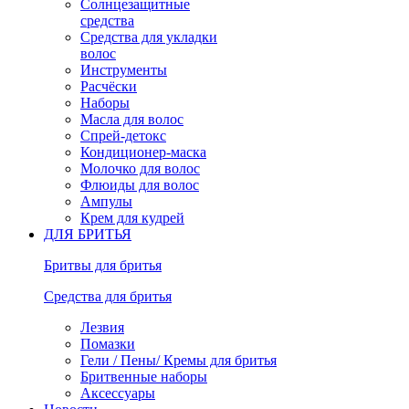
Солнцезащитные
средства
Средства для укладки
волос
Инструменты
Расчёски
Наборы
Масла для волос
Спрей-детокс
Кондиционер-маска
Молочко для волос
Флюиды для волос
Ампулы
Крем для кудрей
ДЛЯ БРИТЬЯ
Бритвы для бритья
Средства для бритья
Лезвия
Помазки
Гели / Пены/ Кремы для бритья
Бритвенные наборы
Аксессуары