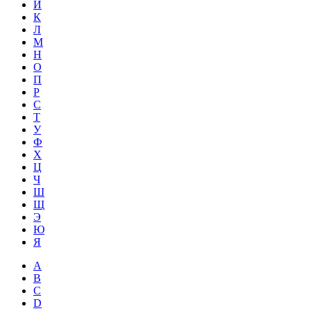
Й
К
Л
М
Н
О
П
Р
С
Т
У
Ф
Х
Ц
Ч
Ш
Щ
Э
Ю
Я
A
B
C
D