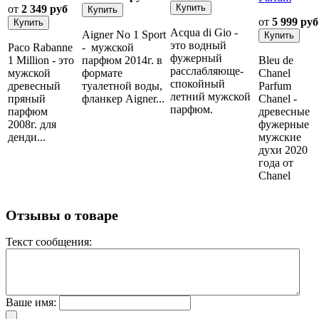
от
2 349 руб
от
5 999 руб
Acqua di Gio -
Aigner No 1 Sport
это водный
Paco Rabanne
- мужской
фужерный
1 Million - это
парфюм 2014г. в
Bleu de
расслабляюще-
мужской
формате
Chanel
спокойный
древесный
туалетной воды,
Parfum
летний мужской
пряный
фланкер Aigner...
Chanel -
парфюм.
парфюм
древесные
2008г. для
фужерные
денди...
мужские
духи 2020
года от
Chanel
Отзывы о товаре
Текст сообщения:
Ваше имя: