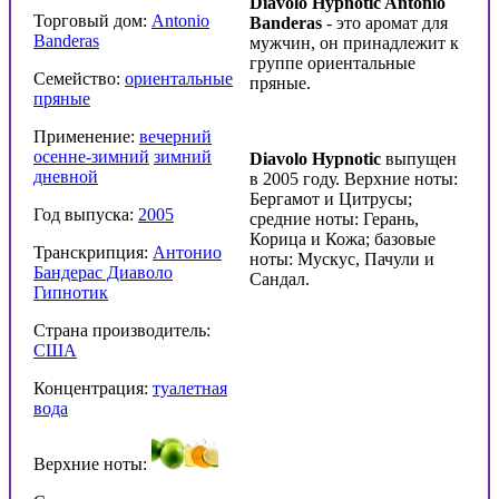
Diavolo Hypnotic Antonio
Торговый дом:
Antonio
Banderas
- это аромат для
Banderas
мужчин, он принадлежит к
группе ориентальные
Семейство:
ориентальные
пряные.
пряные
Применение:
вечерний
осенне-зимний
зимний
Diavolo Hypnotic
выпущен
дневной
в 2005 году. Верхние ноты:
Бергамот и Цитрусы;
Год выпуска:
2005
средние ноты: Герань,
Корица и Кожа; базовые
Транскрипция:
Антонио
ноты: Мускус, Пачули и
Бандерас Диаволо
Сандал.
Гипнотик
Страна производитель:
США
Концентрация:
туалетная
вода
Верхние ноты: