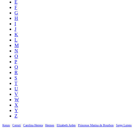
E
F
G
H
I
J
K
L
M
N
O
P
Q
R
S
T
U
V
W
X
Y
Z
Kenzo
|
Cerruti
|
Carolina Herrera
|
Hermes
|
Elizabeth Arden
|
Princesse Marina de Bourbon
|
Serge Lutens
|