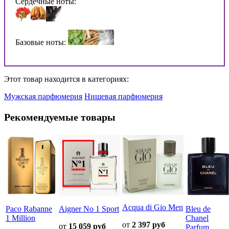
Сердечные ноты:
Базовые ноты:
Этот товар находится в категориях:
Мужская парфюмерия
Нишевая парфюмерия
Рекомендуемые товары
Acqua di Gio Men
Paco Rabanne
Aigner No 1 Sport
Bleu de
1 Million
Chanel
от
2 397 руб
от
15 059 руб
Parfum