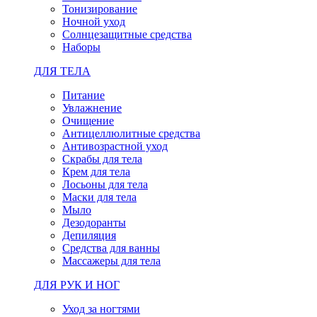
Тонизирование
Ночной уход
Солнцезащитные средства
Наборы
ДЛЯ ТЕЛА
Питание
Увлажнение
Очищение
Антицеллюлитные средства
Антивозрастной уход
Скрабы для тела
Крем для тела
Лосьоны для тела
Маски для тела
Мыло
Дезодоранты
Депиляция
Средства для ванны
Массажеры для тела
ДЛЯ РУК И НОГ
Уход за ногтями