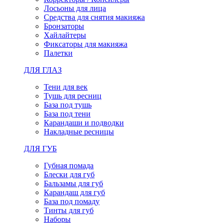
Лосьоны для лица
Средства для снятия макияжа
Бронзаторы
Хайлайтеры
Фиксаторы для макияжа
Палетки
ДЛЯ ГЛАЗ
Тени для век
Тушь для ресниц
База под тушь
База под тени
Карандаши и подводки
Накладные ресницы
ДЛЯ ГУБ
Губная помада
Блески для губ
Бальзамы для губ
Карандаш для губ
База под помаду
Тинты для губ
Наборы