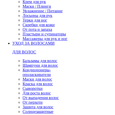
Крем для рук
Маски / Плинги
Увлажнение / Питание
Лосьоны для рук
Терки для ног
Скребки для кожи
От пота и запаха
Пластыри и супинаторы
Массажеры для рук и ног
УХОД ЗА ВОЛОСАМИ
ДЛЯ ВОЛОС
Бальзамы для волос
Шампуни для волос
Кондиционеры-
ополаскиватели
Маски для волос
Краска для волос
Сыворотки
Для роста волос
От выпадения волос
От перхоти
Защита для волос
Солнцезащитные