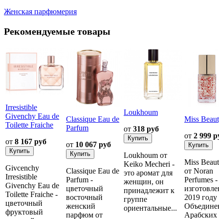
Женская парфюмерия
Рекомендуемые товары
Irresistible
Loukhoum
Givenchy Eau de
Classique Eau de
Miss Beau
Toilette Fraiche
Parfum
от
318 руб
от
2 999 р
от
8 167 руб
от
10 067 руб
Loukhoum от
Miss Beau
Keiko Mecheri -
Givcenchy
Classique Eau de
от Noran
это аромат для
Irresistible
Parfum -
Perfumes -
женщин, он
Givenchy Eau de
цветочный
изготовле
принадлежит к
Toilette Fraiche -
восточный
2019 году
группе
цветочный
женский
Объедине
ориентальные...
фруктовый
парфюм от
Арабских