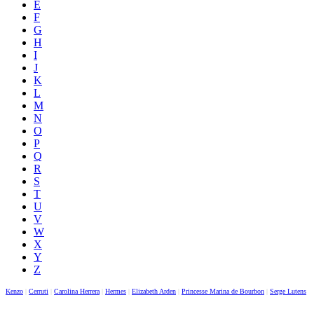
E
F
G
H
I
J
K
L
M
N
O
P
Q
R
S
T
U
V
W
X
Y
Z
Kenzo
|
Cerruti
|
Carolina Herrera
|
Hermes
|
Elizabeth Arden
|
Princesse Marina de Bourbon
|
Serge Lutens
|