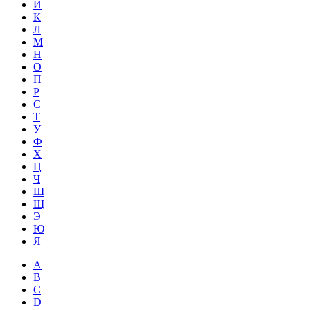
Й
К
Л
М
Н
О
П
Р
С
Т
У
Ф
Х
Ц
Ч
Ш
Щ
Э
Ю
Я
A
B
C
D