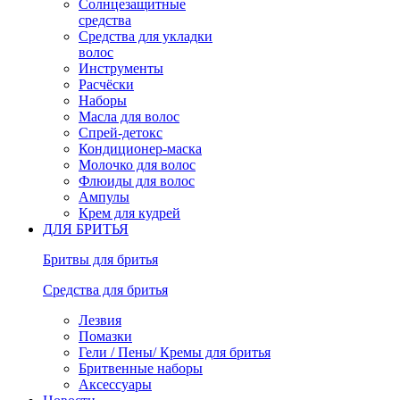
Солнцезащитные
средства
Средства для укладки
волос
Инструменты
Расчёски
Наборы
Масла для волос
Спрей-детокс
Кондиционер-маска
Молочко для волос
Флюиды для волос
Ампулы
Крем для кудрей
ДЛЯ БРИТЬЯ
Бритвы для бритья
Средства для бритья
Лезвия
Помазки
Гели / Пены/ Кремы для бритья
Бритвенные наборы
Аксессуары