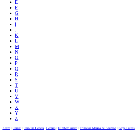
E
F
G
H
I
J
K
L
M
N
O
P
Q
R
S
T
U
V
W
X
Y
Z
Kenzo
|
Cerruti
|
Carolina Herrera
|
Hermes
|
Elizabeth Arden
|
Princesse Marina de Bourbon
|
Serge Lutens
|