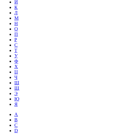
Й
К
Л
М
Н
О
П
Р
С
Т
У
Ф
Х
Ц
Ч
Ш
Щ
Э
Ю
Я
A
B
C
D