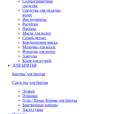
Солнцезащитные
средства
Средства для укладки
волос
Инструменты
Расчёски
Наборы
Масла для волос
Спрей-детокс
Кондиционер-маска
Молочко для волос
Флюиды для волос
Ампулы
Крем для кудрей
ДЛЯ БРИТЬЯ
Бритвы для бритья
Средства для бритья
Лезвия
Помазки
Гели / Пены/ Кремы для бритья
Бритвенные наборы
Аксессуары