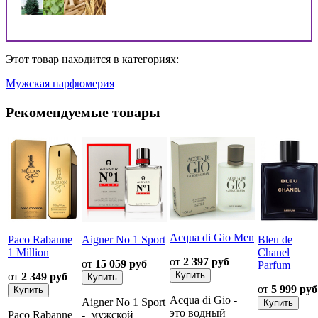
Этот товар находится в категориях:
Мужская парфюмерия
Рекомендуемые товары
Acqua di Gio Men
Paco Rabanne
Aigner No 1 Sport
Bleu de
1 Million
Chanel
от
2 397 руб
от
15 059 руб
Parfum
от
2 349 руб
от
5 999 руб
Acqua di Gio -
Aigner No 1 Sport
это водный
Paco Rabanne
- мужской