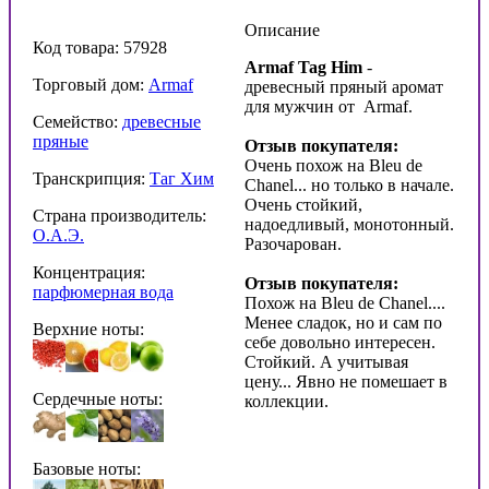
Описание
Код товара: 57928
Armaf Tag Him
-
Торговый дом:
Armaf
древесный пряный аромат
для мужчин от Armaf.
Семейство:
древесные
пряные
Отзыв покупателя:
Очень похож на Bleu de
Транскрипция:
Таг Хим
Chanel... но только в начале.
Очень стойкий,
Страна производитель:
надоедливый, монотонный.
О.А.Э.
Разочарован.
Концентрация:
Отзыв покупателя:
парфюмерная вода
Похож на Bleu de Chanel....
Менее сладок, но и сам по
Верхние ноты:
себе довольно интересен.
Стойкий. А учитывая
цену... Явно не помешает в
Сердечные ноты:
коллекции.
Базовые ноты: