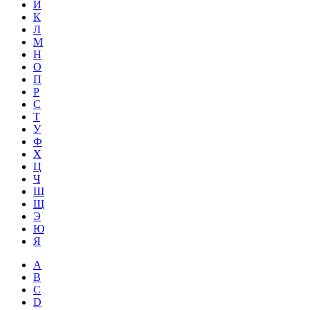
Й
К
Л
М
Н
О
П
Р
С
Т
У
Ф
Х
Ц
Ч
Ш
Щ
Э
Ю
Я
A
B
C
D