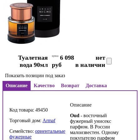
Туалетная
цена
6 098
нет
вода 90мл
руб
в наличии
Показать позиции под заказ
Описание
Качество
Возврат
Доставка
Описание
Код товара: 49450
Oud
- восточный
Торговый дом:
Armaf
фужерный унисекс
парфюм. В России
Семейство:
ориентальные
малоизвестен. Одному
фужерные
покупателю парфюм