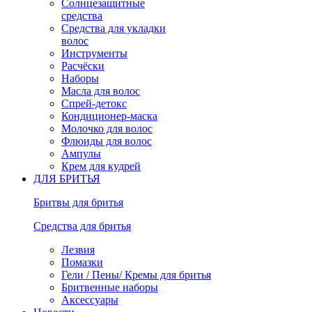
Солнцезащитные
средства
Средства для укладки
волос
Инструменты
Расчёски
Наборы
Масла для волос
Спрей-детокс
Кондиционер-маска
Молочко для волос
Флюиды для волос
Ампулы
Крем для кудрей
ДЛЯ БРИТЬЯ
Бритвы для бритья
Средства для бритья
Лезвия
Помазки
Гели / Пены/ Кремы для бритья
Бритвенные наборы
Аксессуары