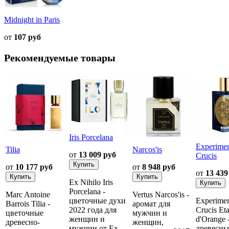
Midnight in Paris
от
107 руб
Рекомендуемые товары
Iris Porcelana
Experime
Tilia
Narcos'is
от
13 009 руб
Crucis
от
10 177 руб
от
8 948 руб
от
13 439
Ex Nihilo Iris
Porcelana -
Marc Antoine
Vertus Narcos'is -
цветочные духи
Experime
Barrois Tilia -
аромат для
2022 года для
Crucis Eta
цветочные
мужчин и
женщин и
d'Orange 
древесно-
женщин,
мужчин от Ex
древесны