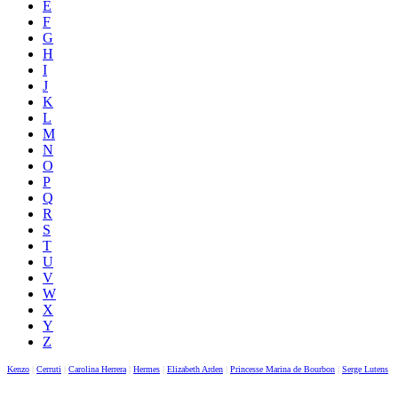
E
F
G
H
I
J
K
L
M
N
O
P
Q
R
S
T
U
V
W
X
Y
Z
Kenzo
|
Cerruti
|
Carolina Herrera
|
Hermes
|
Elizabeth Arden
|
Princesse Marina de Bourbon
|
Serge Lutens
|