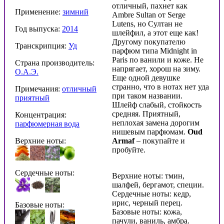
отличный, пахнет как
Применение:
зимний
Ambre Sultan от Serge
Lutens, но Султан не
Год выпуска:
2014
шлейфил, а этот еще как!
Другому покупателю
Транскрипция:
Уд
парфюм типа Midnight in
Paris по ванили и коже. Не
Страна производитель:
напрягает, хорош на зиму.
О.А.Э.
Еще одной девушке
странно, что в нотах нет уда
Примечания:
отличный
при таком названии.
приятный
Шлейф слабый, стойкость
средняя. Приятный,
Концентрация:
неплохая замена дорогим
парфюмерная вода
нишевым парфюмам.
Oud
Верхние ноты:
Armaf
– покупайте и
пробуйте.
Сердечные ноты:
Верхние ноты: тмин,
шалфей, бергамот, специи.
Сердечные ноты: кедр,
ирис, черный перец.
Базовые ноты:
Базовые ноты: кожа,
пачули, ваниль, амбра.