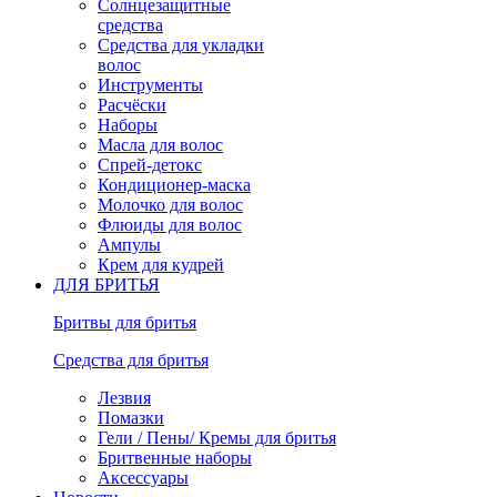
Солнцезащитные
средства
Средства для укладки
волос
Инструменты
Расчёски
Наборы
Масла для волос
Спрей-детокс
Кондиционер-маска
Молочко для волос
Флюиды для волос
Ампулы
Крем для кудрей
ДЛЯ БРИТЬЯ
Бритвы для бритья
Средства для бритья
Лезвия
Помазки
Гели / Пены/ Кремы для бритья
Бритвенные наборы
Аксессуары