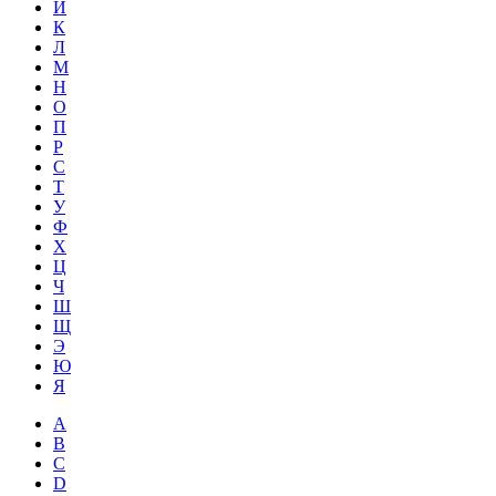
Й
К
Л
М
Н
О
П
Р
С
Т
У
Ф
Х
Ц
Ч
Ш
Щ
Э
Ю
Я
A
B
C
D