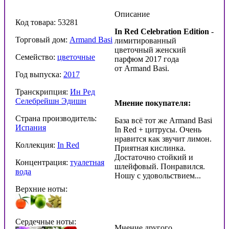
Описание
Код товара: 53281
In Red Celebration Edition
-
Торговый дом:
Armand Basi
лимитированный
цветочный женский
Семейство:
цветочные
парфюм 2017 года
от Armand Basi.
Год выпуска:
2017
Транскрипция:
Ин Ред
Селебрейшн Эдишн
Мнение покупателя:
Страна производитель:
База всё тот же Armand Basi
Испания
In Red + цитрусы. Очень
нравится как звучит лимон.
Коллекция:
In Red
Приятная кислинка.
Достаточно стойкий и
Концентрация:
туалетная
шлейфовый. Понравился.
вода
Ношу с удовольствием...
Верхние ноты:
Сердечные ноты:
Мнение другого