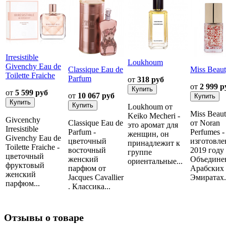
Irresistible
Loukhoum
Givenchy Eau de
Classique Eau de
Miss Beau
Toilette Fraiche
Parfum
от
318 руб
от
2 999 р
от
5 599 руб
от
10 067 руб
Loukhoum от
Miss Beau
Keiko Mecheri -
Givcenchy
Classique Eau de
от Noran
это аромат для
Irresistible
Parfum -
Perfumes -
женщин, он
Givenchy Eau de
цветочный
изготовле
принадлежит к
Toilette Fraiche -
восточный
2019 году
группе
цветочный
женский
Объедине
ориентальные...
фруктовый
парфюм от
Арабских
женский
Jacques Cavallier
Эмиратах..
парфюм...
. Классика...
Отзывы о товаре