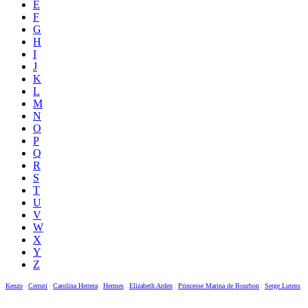
E
F
G
H
I
J
K
L
M
N
O
P
Q
R
S
T
U
V
W
X
Y
Z
Kenzo
|
Cerruti
|
Carolina Herrera
|
Hermes
|
Elizabeth Arden
|
Princesse Marina de Bourbon
|
Serge Lutens
|