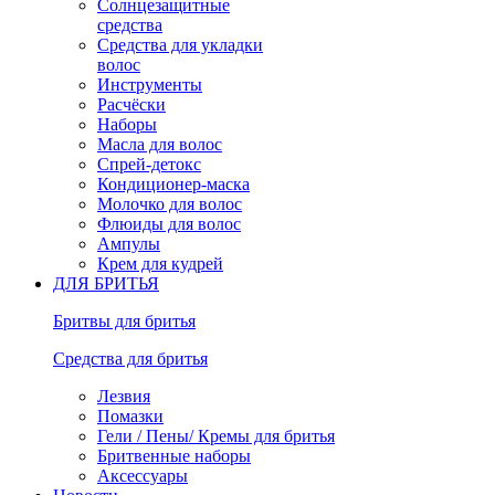
Солнцезащитные
средства
Средства для укладки
волос
Инструменты
Расчёски
Наборы
Масла для волос
Спрей-детокс
Кондиционер-маска
Молочко для волос
Флюиды для волос
Ампулы
Крем для кудрей
ДЛЯ БРИТЬЯ
Бритвы для бритья
Средства для бритья
Лезвия
Помазки
Гели / Пены/ Кремы для бритья
Бритвенные наборы
Аксессуары