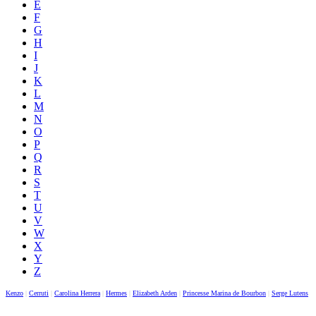
E
F
G
H
I
J
K
L
M
N
O
P
Q
R
S
T
U
V
W
X
Y
Z
Kenzo
|
Cerruti
|
Carolina Herrera
|
Hermes
|
Elizabeth Arden
|
Princesse Marina de Bourbon
|
Serge Lutens
|