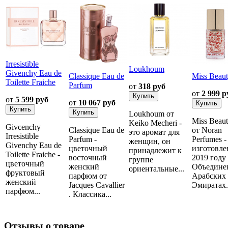
Irresistible
Loukhoum
Givenchy Eau de
Classique Eau de
Miss Beau
Toilette Fraiche
Parfum
от
318 руб
от
2 999 р
от
5 599 руб
от
10 067 руб
Loukhoum от
Miss Beau
Keiko Mecheri -
Givcenchy
Classique Eau de
от Noran
это аромат для
Irresistible
Parfum -
Perfumes -
женщин, он
Givenchy Eau de
цветочный
изготовле
принадлежит к
Toilette Fraiche -
восточный
2019 году
группе
цветочный
женский
Объедине
ориентальные...
фруктовый
парфюм от
Арабских
женский
Jacques Cavallier
Эмиратах..
парфюм...
. Классика...
Отзывы о товаре