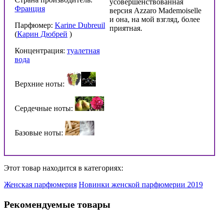
усовершенствованная
Франция
версия Azzaro Mademoiselle
и она, на мой взгляд, более
Парфюмер:
Karine Dubreuil
приятная.
(
Карин Дюбрей
)
Концентрация:
туалетная
вода
Верхние ноты:
Сердечные ноты:
Базовые ноты:
Этот товар находится в категориях:
Женская парфюмерия
Новинки женской парфюмерии 2019
Рекомендуемые товары