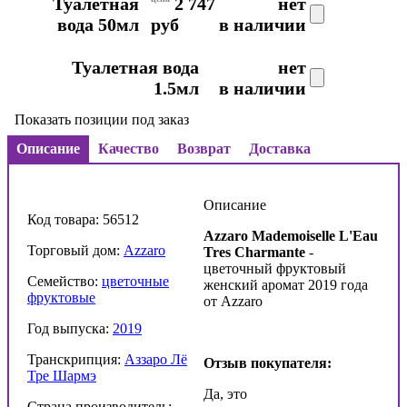
Туалетная
2 747
нет
вода 50мл
руб
в наличии
Туалетная вода
нет
1.5мл
в наличии
Показать позиции под заказ
Описание
Качество
Возврат
Доставка
Описание
Код товара: 56512
Azzaro Mademoiselle L'Eau
Торговый дом:
Azzaro
Tres Charmante
-
цветочный фруктовый
Семейство:
цветочные
женский аромат 2019 года
фруктовые
от Azzaro
Год выпуска:
2019
Транскрипция:
Аззаро Лё
Отзыв покупателя:
Тре Шармэ
Да, это
Страна производитель: