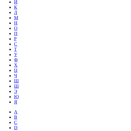
Й
К
Л
М
Н
О
П
Р
С
Т
У
Ф
Х
Ц
Ч
Ш
Щ
Э
Ю
Я
A
B
C
D