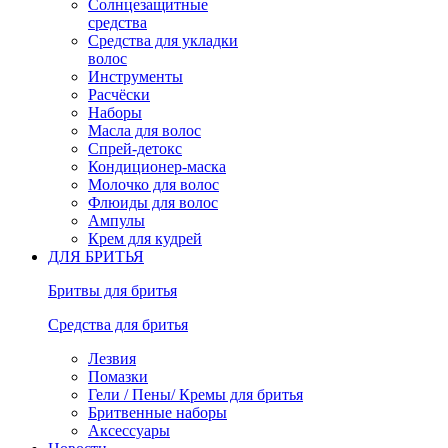
Солнцезащитные
средства
Средства для укладки
волос
Инструменты
Расчёски
Наборы
Масла для волос
Спрей-детокс
Кондиционер-маска
Молочко для волос
Флюиды для волос
Ампулы
Крем для кудрей
ДЛЯ БРИТЬЯ
Бритвы для бритья
Средства для бритья
Лезвия
Помазки
Гели / Пены/ Кремы для бритья
Бритвенные наборы
Аксессуары