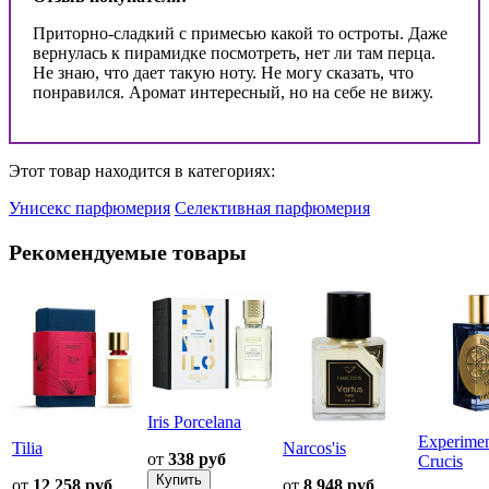
Приторно-сладкий с примесью какой то остроты. Даже
вернулась к пирамидке посмотреть, нет ли там перца.
Не знаю, что дает такую ноту. Не могу сказать, что
понравился. Аромат интересный, но на себе не вижу.
Этот товар находится в категориях:
Унисекс парфюмерия
Селективная парфюмерия
Рекомендуемые товары
Iris Porcelana
Experime
Tilia
Narcos'is
от
338 руб
Crucis
от
12 258 руб
от
8 948 руб