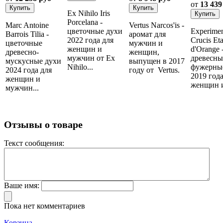
от
13 439
Ex Nihilo Iris
Porcelana -
Marc Antoine
Vertus Narcos'is -
цветочные духи
Experime
Barrois Tilia -
аромат для
2022 года для
Crucis Eta
цветочные
мужчин и
женщин и
d'Orange 
древесно-
женщин,
мужчин от Ex
древесны
мускусные духи
выпущен в 2017
Nihilo...
фужерны
2024 года для
году от Vertus.
2019 года
женщин и
женщин и
мужчин...
Отзывы о товаре
Текст сообщения:
Ваше имя:
Пока нет комментариев
Корзина