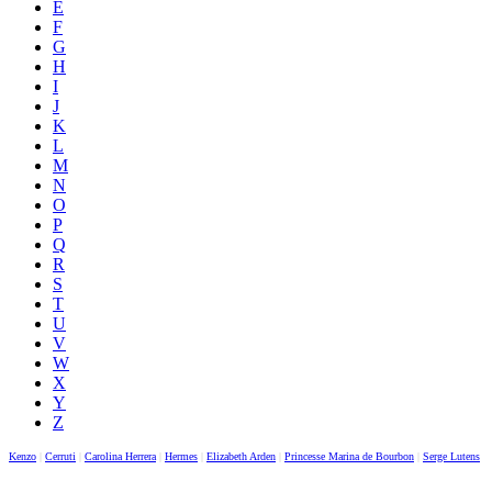
E
F
G
H
I
J
K
L
M
N
O
P
Q
R
S
T
U
V
W
X
Y
Z
Kenzo
|
Cerruti
|
Carolina Herrera
|
Hermes
|
Elizabeth Arden
|
Princesse Marina de Bourbon
|
Serge Lutens
|