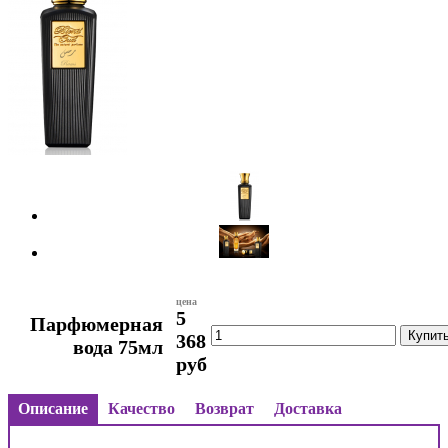
цена
5
Парфюмерная
368
вода 75мл
руб
Описание
Качество
Возврат
Доставка