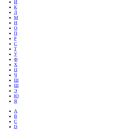
Й
К
Л
М
Н
О
П
Р
С
Т
У
Ф
Х
Ц
Ч
Ш
Щ
Э
Ю
Я
A
B
C
D