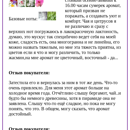
стойкий осенне-зимний к
16.00 часам сумерек аромат,
который призван не
поражать, а создавать уют и
Базовые ноты:
комfорт. Чая и цитрусов я
не различаю и сразу с
верхних нот погружаюсь в лакокрасочную лактоность,
думаю, это мускус так специfично ведет себя на моей
коже, сладость есть, она многогранна и не линейна, его
можно назвать тяжелым, но мне эта тяжесть приятна, из
цветов если я что и могу различить, то только
жасмин,на мне аромат не цветочный, восточный - да...
Отзыв покупателя:
Затестила его и вернулась за ним в тот же день. Что-то
очень привлекло. Для меня этот аромат больше на
холодное время года. Отчётливо слышу бергамот, чай..и
будто бы немного древесины, хотя в пирамиде она не
заявлена. Слышу что-то ещё сладкое, но пока не могу
понять, что это. В общем, могу сказать, что аромат
достойный.
Отзыв покупателя: