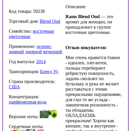
Описание
Код товара: 59238
Rams Blend Oud
— это
Торговый дом:
Blend Oud
аромат для женщин, он
принадлежит к группе
Семейство:
восточные
восточные цветочные.
цветочные
Применение:
осенне-
Отзыв покупателя:
зимний
дневной
вечерний
Мне очень нравится fлакон
Год выпуска:
2014
- идеален, элегантен,
пальцы перебирают
Транскрипция:
Бленд Уд
ребристую поверхность,
ладонь скользит по
Страна производитель:
бутыльку и рука не желает
США
расставаться с этими
прекрасными ощущениями,
Концентрация:
для глаз то же услада -
парфюмерная вода
лаконичная роскошность -
ты обладаешь,
ОБЛАДАЕШЬ
Верхние ноты:
прекрасным! Хорош как
внешне, так и внутренне -
Сердечные ноты: