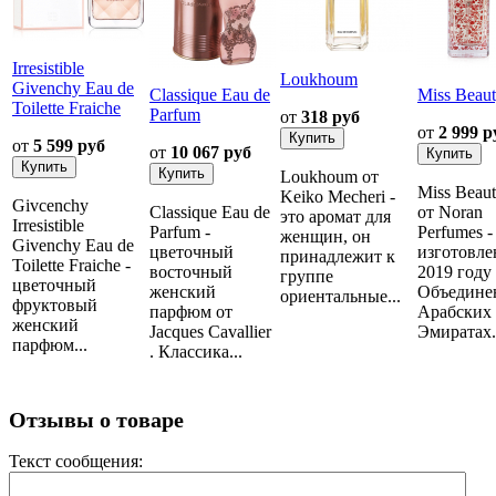
Irresistible
Loukhoum
Givenchy Eau de
Classique Eau de
Miss Beau
Toilette Fraiche
Parfum
от
318 руб
от
2 999 р
от
5 599 руб
от
10 067 руб
Loukhoum от
Miss Beau
Keiko Mecheri -
Givcenchy
Classique Eau de
от Noran
это аромат для
Irresistible
Parfum -
Perfumes -
женщин, он
Givenchy Eau de
цветочный
изготовле
принадлежит к
Toilette Fraiche -
восточный
2019 году
группе
цветочный
женский
Объедине
ориентальные...
фруктовый
парфюм от
Арабских
женский
Jacques Cavallier
Эмиратах..
парфюм...
. Классика...
Отзывы о товаре
Текст сообщения: