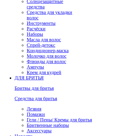
Солнцезащитные
средства
Средства для укладки
волос
Инструменты
Расчёски
Наборы
Масла для волос
Спрей-детокс
Кондиционер-маска
Молочко для волос
Флюиды для волос
Ампулы
Крем для кудрей
ДЛЯ БРИТЬЯ
Бритвы для бритья
Средства для бритья
Лезвия
Помазки
Гели / Пены/ Кремы для бритья
Бритвенные наборы
Аксессуары