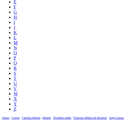
E
F
G
H
I
J
K
L
M
N
O
P
Q
R
S
T
U
V
W
X
Y
Z
Kenzo
|
Cerruti
|
Carolina Herrera
|
Hermes
|
Elizabeth Arden
|
Princesse Marina de Bourbon
|
Serge Lutens
|