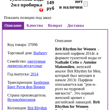
нет
149
2мл пробирка
в наличии
руб
Показать позиции под заказ
Описание
Качество
Возврат
Доставка
Описание
Код товара: 37096
Brit Rhythm for Women
-
Торговый дом:
Burberry
женский парфюм 2014г. в
формате туалетной воды от
Семейство:
цветочные
Nathalie Cetto
и
Antoine
древесно-мускусные
Maisondieu
, женский
аналог Brit Rhythm for Men,
Год выпуска:
2014
который был запущен в
начале 2013г. Парфюм
Транскрипция:
Берберри
описывается как "рок-н-
Брит Ритм фор Вимин
ролл на пудровой
мягкости". Это первый
Страна производитель:
женский аромат с
Великобритания
английской лавандой.
Brit
Rhythm
for
Women
Коллекция:
Brit Rhythm