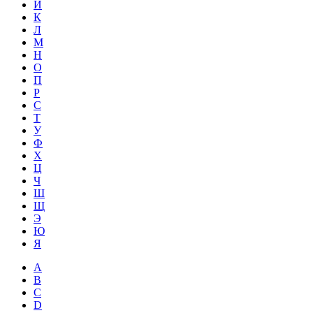
Й
К
Л
М
Н
О
П
Р
С
Т
У
Ф
Х
Ц
Ч
Ш
Щ
Э
Ю
Я
A
B
C
D