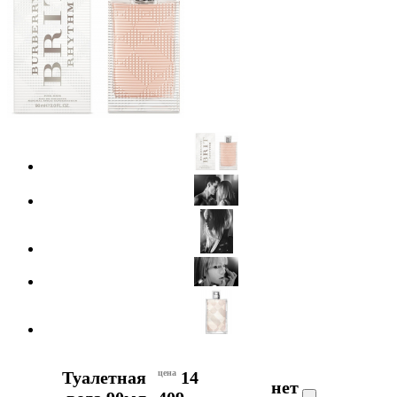
Туалетная
цена
14
нет