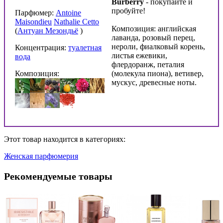
Burberry
- покупайте и
пробуйте!
Парфюмер:
Antoine
Maisondieu
Nathalie Cetto
Композиция: английская
(
Антуан Мезондьё
)
лаванда, розовый перец,
нероли, фиалковый корень,
Концентрация:
туалетная
листья ежевики,
вода
флердоранж, петалия
Композиция:
(молекула пиона), ветивер,
мускус, древесные ноты.
Этот товар находится в категориях:
Женская парфюмерия
Рекомендуемые товары