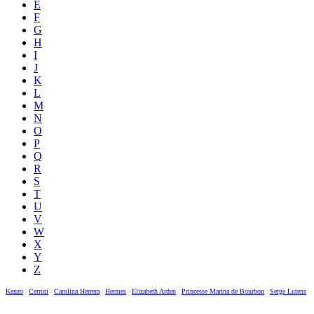
E
F
G
H
I
J
K
L
M
N
O
P
Q
R
S
T
U
V
W
X
Y
Z
Kenzo
|
Cerruti
|
Carolina Herrera
|
Hermes
|
Elizabeth Arden
|
Princesse Marina de Bourbon
|
Serge Lutens
|