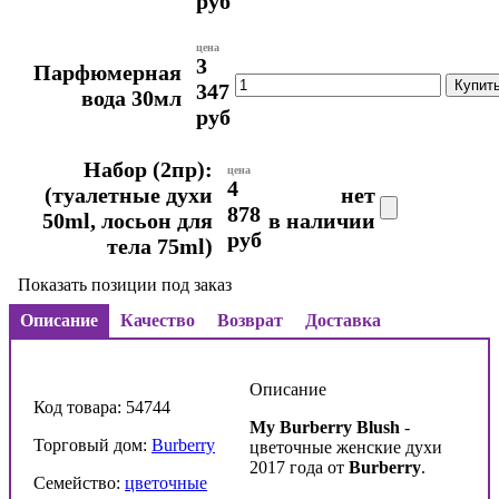
руб
цена
3
Парфюмерная
347
вода 30мл
руб
Набор (2пр):
цена
4
(туалетные духи
нет
878
50ml, лосьон для
в наличии
руб
тела 75ml)
Показать позиции под заказ
Описание
Качество
Возврат
Доставка
Описание
Код товара: 54744
My Burberry Blush
-
Торговый дом:
Burberry
цветочные женские духи
2017 года от
Burberry
.
Семейство:
цветочные