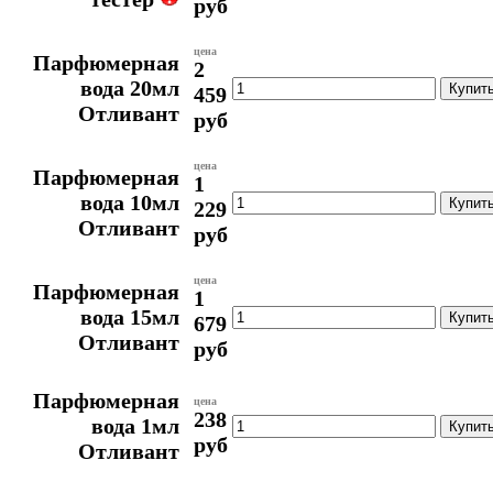
руб
цена
Парфюмерная
2
вода 20мл
459
Отливант
руб
цена
Парфюмерная
1
вода 10мл
229
Отливант
руб
цена
Парфюмерная
1
вода 15мл
679
Отливант
руб
Парфюмерная
цена
238
вода 1мл
руб
Отливант