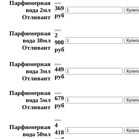
Парфюмерная
цена
369
вода 2мл
руб
Отливант
цена
Парфюмерная
2
вода 30мл
908
Отливант
руб
Парфюмерная
цена
449
вода 3мл
руб
Отливант
Парфюмерная
цена
679
вода 5мл
руб
Отливант
цена
4
Парфюмерная
418
вода 50мл