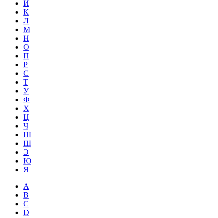
Й
К
Л
М
Н
О
П
Р
С
Т
У
Ф
Х
Ц
Ч
Ш
Щ
Э
Ю
Я
A
B
C
D