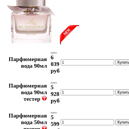
цена
6
Парфюмерная
039
вода 90мл
руб
цена
Парфюмерная
5
вода 90мл
928
тестер
руб
цена
Парфюмерная
5
вода 50мл
599
тестер