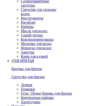
Солнцезащитные
средства
Средства для укладки
волос
Инструменты
Расчёски
Наборы
Масла для волос
Спрей-детокс
Кондиционер-маска
Молочко для волос
Флюиды для волос
Ампулы
Крем для кудрей
ДЛЯ БРИТЬЯ
Бритвы для бритья
Средства для бритья
Лезвия
Помазки
Гели / Пены/ Кремы для бритья
Бритвенные наборы
Аксессуары