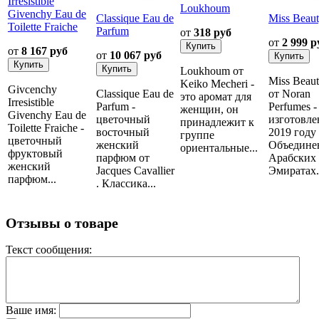
Irresistible
Loukhoum
Givenchy Eau de
Classique Eau de
Miss Beau
Toilette Fraiche
Parfum
от
318 руб
от
2 999 р
от
8 167 руб
от
10 067 руб
Loukhoum от
Miss Beau
Keiko Mecheri -
Givcenchy
Classique Eau de
от Noran
это аромат для
Irresistible
Parfum -
Perfumes -
женщин, он
Givenchy Eau de
цветочный
изготовле
принадлежит к
Toilette Fraiche -
восточный
2019 году
группе
цветочный
женский
Объедине
ориентальные...
фруктовый
парфюм от
Арабских
женский
Jacques Cavallier
Эмиратах..
парфюм...
. Классика...
Отзывы о товаре
Текст сообщения:
Ваше имя: