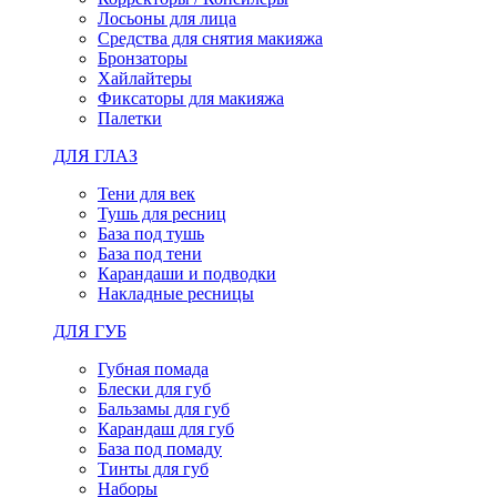
Лосьоны для лица
Средства для снятия макияжа
Бронзаторы
Хайлайтеры
Фиксаторы для макияжа
Палетки
ДЛЯ ГЛАЗ
Тени для век
Тушь для ресниц
База под тушь
База под тени
Карандаши и подводки
Накладные ресницы
ДЛЯ ГУБ
Губная помада
Блески для губ
Бальзамы для губ
Карандаш для губ
База под помаду
Тинты для губ
Наборы