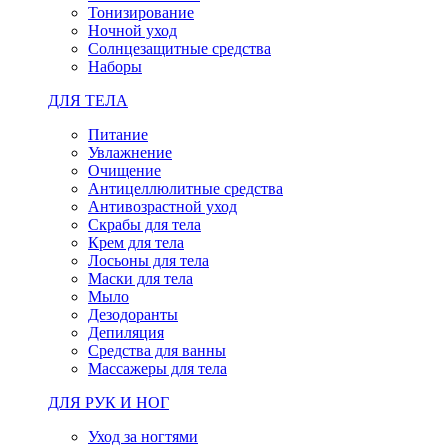
Тонизирование
Ночной уход
Солнцезащитные средства
Наборы
ДЛЯ ТЕЛА
Питание
Увлажнение
Очищение
Антицеллюлитные средства
Антивозрастной уход
Скрабы для тела
Крем для тела
Лосьоны для тела
Маски для тела
Мыло
Дезодоранты
Депиляция
Средства для ванны
Массажеры для тела
ДЛЯ РУК И НОГ
Уход за ногтями