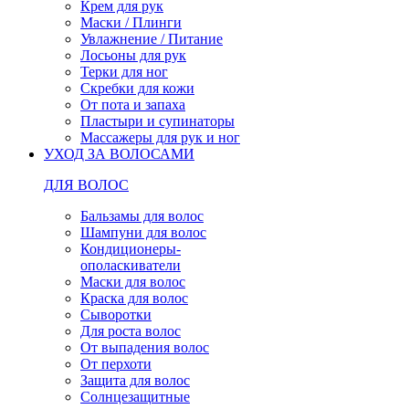
Крем для рук
Маски / Плинги
Увлажнение / Питание
Лосьоны для рук
Терки для ног
Скребки для кожи
От пота и запаха
Пластыри и супинаторы
Массажеры для рук и ног
УХОД ЗА ВОЛОСАМИ
ДЛЯ ВОЛОС
Бальзамы для волос
Шампуни для волос
Кондиционеры-
ополаскиватели
Маски для волос
Краска для волос
Сыворотки
Для роста волос
От выпадения волос
От перхоти
Защита для волос
Солнцезащитные