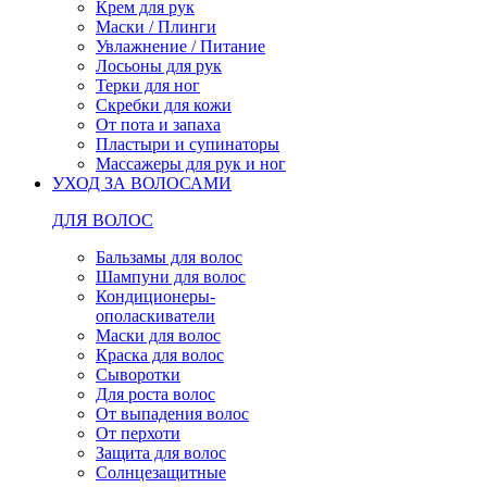
Крем для рук
Маски / Плинги
Увлажнение / Питание
Лосьоны для рук
Терки для ног
Скребки для кожи
От пота и запаха
Пластыри и супинаторы
Массажеры для рук и ног
УХОД ЗА ВОЛОСАМИ
ДЛЯ ВОЛОС
Бальзамы для волос
Шампуни для волос
Кондиционеры-
ополаскиватели
Маски для волос
Краска для волос
Сыворотки
Для роста волос
От выпадения волос
От перхоти
Защита для волос
Солнцезащитные