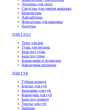
Лосьоны для лица
Средства для снятия макияжа
Бронзаторы
Хайлайтеры
Фиксаторы для макияжа
Палетки
ДЛЯ ГЛАЗ
Тени для век
Тушь для ресниц
База под тушь
База под тени
Карандаши и подводки
Накладные ресницы
ДЛЯ ГУБ
Губная помада
Блески для губ
Бальзамы для губ
Карандаш для губ
База под помаду
Тинты для губ
Наборы