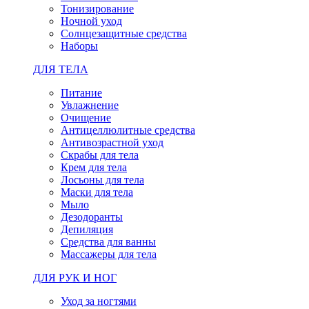
Тонизирование
Ночной уход
Солнцезащитные средства
Наборы
ДЛЯ ТЕЛА
Питание
Увлажнение
Очищение
Антицеллюлитные средства
Антивозрастной уход
Скрабы для тела
Крем для тела
Лосьоны для тела
Маски для тела
Мыло
Дезодоранты
Депиляция
Средства для ванны
Массажеры для тела
ДЛЯ РУК И НОГ
Уход за ногтями